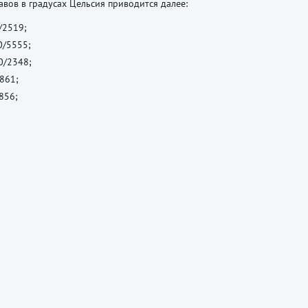
авов в градусах Цельсия приводится далее:
/2519;
0/5555;
0/2348;
861;
856;