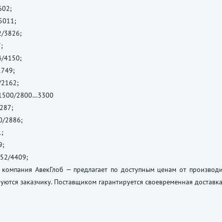
602;
5011;
2/3826;
;
4/4150;
1749;
/2162;
1500/2800…3300
287;
0/2886;
;
9;
52/4409;
компания АвекГлоб — предлагает по доступным ценам от производит
уются заказчику. Поставщиком гарантируется своевременная доставк