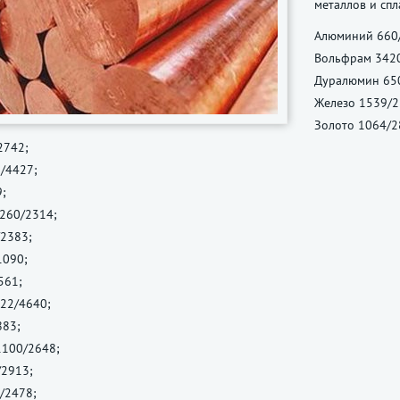
металлов и спл
Алюминий 660
Вольфрам 342
Дуралюмин 65
Железо 1539/2
Золото 1064/2
2742;
/4427;
;
1260/2314;
/2383;
1090;
561;
22/4640;
883;
1100/2648;
/2913;
/2478;