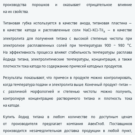
производства порошков и оказывает отрицательное влияние
на их свойства.
Титановая губка используется в качестве анода, титановая пластина —
в качестве катода и расплавленные соли NaCl-KCl-TiI
— в качестве
x
электролита для получения титана с высокой степенью чистоты при
электролизе расплавленных солей при температурах 900 ~ 980 °C.
На эффективность процесса влияют стабильность температуры расплава
йодида титана, электролитические температуры, концентрация, а также
плотности тока катода по содержанию примесей катодных продуктов.
Результаты показывают, что примеси в продукте можно контролировать,
когда температура подачи и электролита выше. Конечный продукт -титан —
с различной морфологией и степенью чистоты можно получить,
контролируя концентрацию растворимого титана и плотность тока
на катоде.
Купить йодид титана в любом количестве по доступным ценам
от производителя предлагает компания АвекГлоб. Поставщиков
производится незамедлительная доставка продукции в любой пункт,