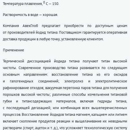
0
Температура плавления,
С — 150.
Растворимость в воде — хорошая.
Компания АвекГлоб предлагает приобрести по доступным ценам
от производителей йодид титана. Поставщиком гарантируется оперативная
доставка продукции в любую точку, установленную клиентом.
Применение
Термической диссоциацией йодида титана получают титан высокой
чистоты. Современное производство титана развивается по следующим
основным направлениям: восстановление титана из его оксидов
и галогенидных соединений; электролиз и электролитическое
рафинирование отходов; вакуумная перегонка паров титана для получения
порошков высокой чистоты; различные способы измельчения титановой
губки и титансодержащих материалов, включая гидриды титана,
с последующей дегазацией; или комбинация всех вышеперечисленных
процессов. Восстановление йодидов титана магнием, кальцием или литием
включает скопление продуктов реакции и выщелачивание их неводными
растворами (спирт, ацетон
и т. д.
), что усложняет технологическую систему