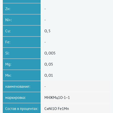
Zн:
-
Ni+:
-
Cu:
О, 5
Fе:
-
Si:
О, ОО5
Мg:
О, О5
Мн:
О, О1
наименование:
-
маркировка:
МНЖМц1О-1−1
Состав в процентах:
CиNi1О Fe1Mn