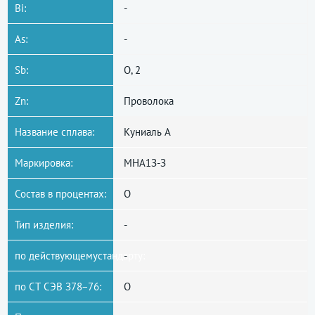
Bi:
-
As:
-
Sb:
О, 2
Zn:
Проволока
Название сплава:
Куниаль А
Маркировка:
МНА1З-З
Состав в процентах:
О
Тип изделия:
-
по действующемустандарту:
-
по СТ СЭВ З78−76:
О