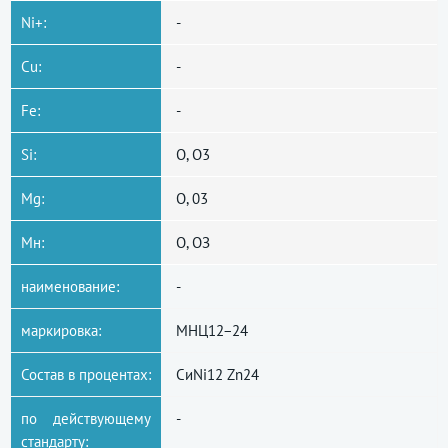
Ni+:
-
Cu:
-
Fе:
-
Si:
О, О3
Мg:
О, 03
Мн:
О, ОЗ
наименование:
-
маркировка:
МНЦ12−24
Состав в процентах:
CиNi12 Zn24
по действующему
-
стандарту: