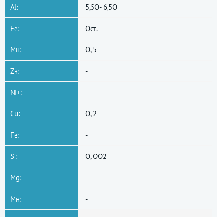
Al:
5,5О- 6,5О
Fе:
Ост.
Mн:
О, 5
Zн:
-
Ni+:
-
Cu:
О, 2
Fе:
-
Si:
О, ОО2
Мg:
-
Мн:
-