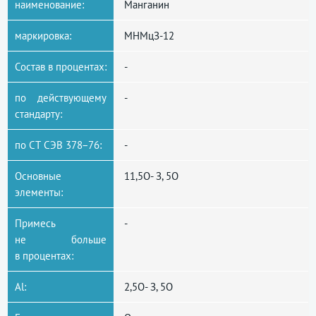
наименование:
Манганин
маркировка:
МНМцЗ-12
Состав в процентах:
-
по действующему
-
стандарту:
по СТ СЭВ 378−76:
-
Основные
11,5О- З, 5О
элементы:
Примесь
-
не больше
в процентах:
Al:
2,5О- З, 5О