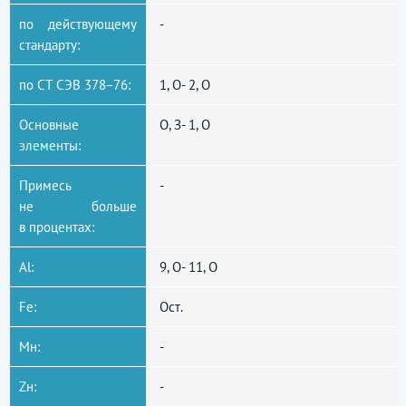
по действующему
-
стандарту:
по СТ СЭВ 378−76:
1, О- 2, О
Основные
О, З- 1, О
элементы:
Примесь
-
не больше
в процентах:
Al:
9, О- 11, О
Fе:
Ост.
Mн:
-
Zн:
-