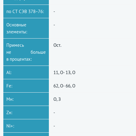
по СТ СЭВ 378−76:
-
Основные
-
элементы:
Примесь
Ост.
не больше
в процентах:
Al:
11, О- 1З, О
Fе:
62, О- 66, О
Mн:
О, З
Zн:
-
Ni+:
-