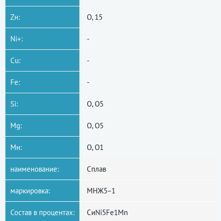
Zн:
О, 15
Ni+:
-
Cu:
-
Fе:
-
Si:
О, О5
Мg:
О, О5
Мн:
О, О1
наименование:
Сплав
маркировка:
МНЖ5−1
Состав в процентах:
CиNi5Fe1Mn