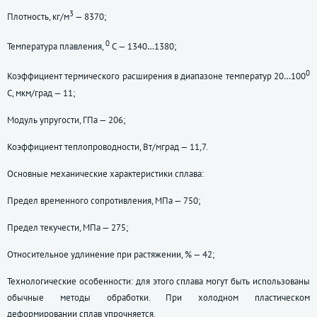
3
Плотность, кг/м
— 8370;
0
Температура плавления,
С — 1340…1380;
0
Коэффициент термического расширения в диапазоне температур 20…100
С, мкм/град — 11;
Модуль упругости, ГПа — 206;
Коэффициент теплопроводности, Вт/мград — 11,7.
Основные механические характеристики сплава:
Предел временного сопротивления, МПа — 750;
Предел текучести, МПа — 275;
Относительное удлинение при растяжении, % — 42;
Технологические особенности: для этого сплава могут быть использованы
обычные методы обработки. При холодном пластическом
деформировании сплав упрочняется.