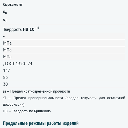
Сортамент
s
в
s
T
-1
Твердость
HB 10
-
МПа
МПа
МПа
,
ГОСТ 1320–74
147
86
30
sв — Предел кратковременной прочности
sT — Предел пропорциональности (предел текучести для остаточной
деформации)
HB — Твердость по Бринеллю
Предельные режимы работы изделий