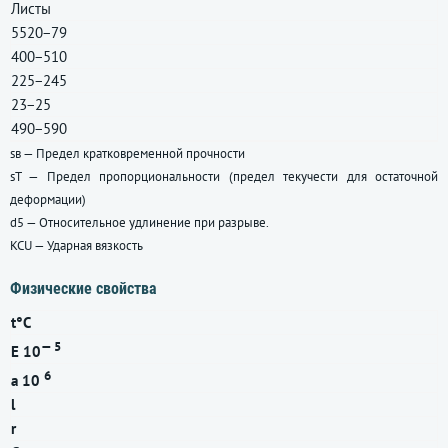
Листы
5520−79
400−510
225−245
23−25
490−590
sв — Предел кратковременной прочности
sT — Предел пропорциональности (предел текучести для остаточной
деформации)
d5 — Относительное удлинение при разрыве.
KCU — Ударная вязкость
Физические свойства
t°C
— 5
E 10
6
a 10
l
r