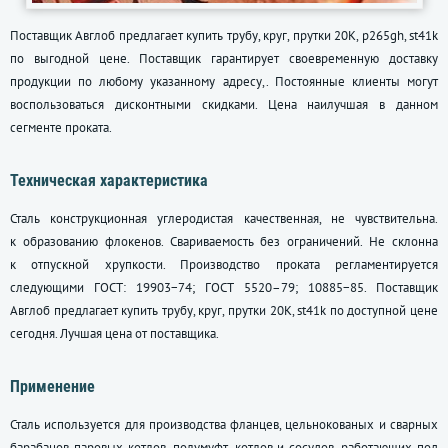
Поставщик Авглоб предлагает купить трубу, круг, прутки 20К, p265gh, st41k
по выгодной цене. Поставщик гарантирует своевременную доставку
продукции по любому указанному адресу,. Постоянные клиенты могут
воспользоваться дисконтными скидками. Цена наилучшая в данном
сегменте проката.
Техническая характеристика
Сталь конструкционная углеродистая качественная, не чувствительна.
к образованию флокенов. Свариваемость без ограничений. Не склонна
к отпускной хрупкости. Производство проката регламентируется
следующими ГОСТ: 19903−74;
ГОСТ 5520–79
; 10885−85. Поставщик
Авглоб предлагает купить трубу, круг, прутки 20К, st41k по доступной цене
сегодня. Лучшая цена от поставщика.
Применение
Сталь используется для производства фланцев, цельнокованых и сварных
барабанов паровых котлов, полумуфт, котлов и сосудов, работающих под