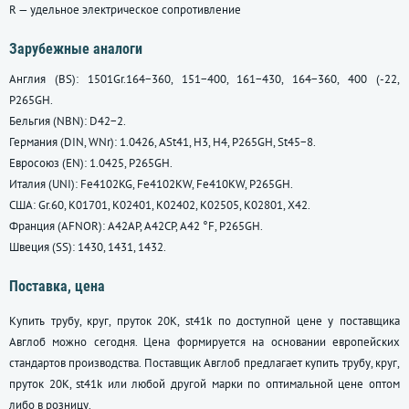
R — удельное электрическое сопротивление
Зарубежные аналоги
Англия (BS): 1501Gr.164−360, 151−400, 161−430, 164−360, 400 (-22,
P265GH.
Бельгия (NBN): D42−2.
Германия (DIN, WNr): 1.0426, ASt41, H3, H4, P265GH, St45−8.
Евросоюз (EN): 1.0425, P265GH.
Италия (UNI): Fe4102KG, Fe4102KW, Fe410KW, P265GH.
США: Gr.60, K01701, K02401, K02402, K02505, K02801, X42.
Франция (AFNOR): A42AP, A42CP, A42 °F, P265GH.
Швеция (SS): 1430, 1431, 1432.
Поставка, цена
Купить трубу, круг, пруток 20К, st41k по доступной цене у поставщика
Авглоб можно сегодня. Цена формируется на основании европейских
стандартов производства. Поставщик Авглоб предлагает купить трубу, круг,
пруток 20К, st41k или любой другой марки по оптимальной цене оптом
либо в розницу.