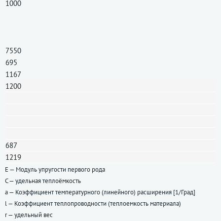
1000
7550
695
1167
1200
687
1219
E — Модуль упругости первого рода
C — удельная теплоёмкость
a — Коэффициент температурного (линейного) расширения [1/Град]
l — Коэффициент теплопроводности (теплоемкость материала)
r — удельный вес