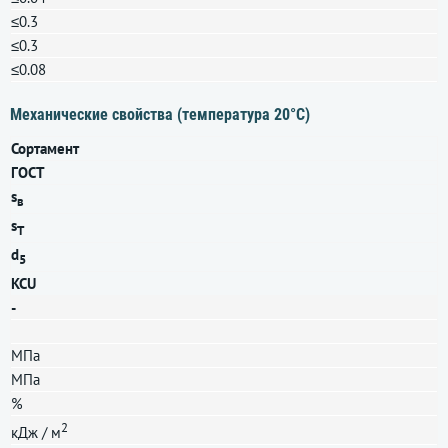
≤0.3
≤0.3
≤0.08
Механические свойства (температура 20°С)
Сортамент
ГОСТ
s
в
s
T
d
5
KCU
-
МПа
МПа
%
2
кДж / м