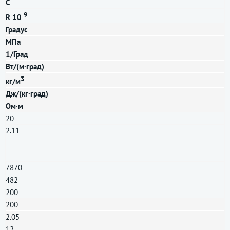
C
9
R 10
Градус
МПа
1/Град
Вт/(м·град)
3
кг/м
Дж/(кг·град)
Ом·м
20
2.11
7870
482
200
200
2.05
12