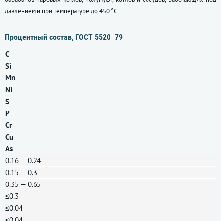
давлением и при температуре до 450 °C.
Процентный состав,
ГОСТ 5520–79
C
Si
Mn
Ni
S
P
Cr
Cu
As
0.16 — 0.24
0.15 — 0.3
0.35 — 0.65
≤0.3
≤0.04
≤0.04