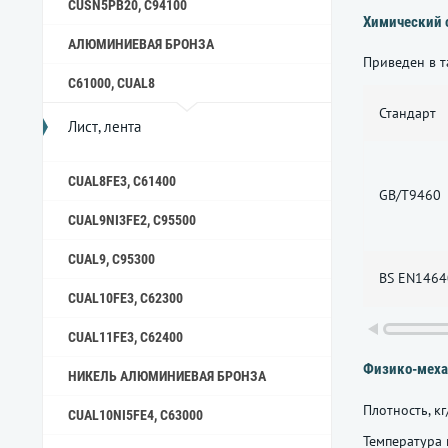
CUSN5PB20, C94100
Химический 
АЛЮМИНИЕВАЯ БРОНЗА
Приведен в т
C61000, CUAL8
Стандарт
Лист, лента
CUAL8FE3, C61400
GB/T9460
CUAL9NI3FE2, C95500
CUAL9, C95300
BS EN1464
CUAL10FE3, C62300
CUAL11FE3, C62400
Физико-меха
НИКЕЛЬ АЛЮМИНИЕВАЯ БРОНЗА
Плотность, кг
CUAL10NI5FE4, C63000
Температура 