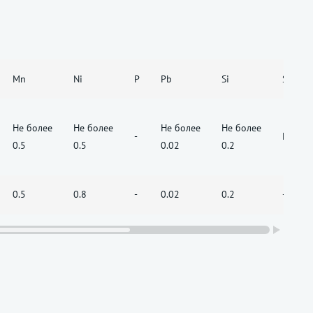
Mn
Ni
P
Pb
Si
Sn
Не более
Не более
Не более
Не более
-
Не бол
0.5
0.5
0.02
0.2
0.5
0.8
-
0.02
0.2
-