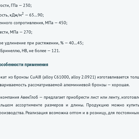
ости, ГПа — 230;
2
ость, кДж/м
— 65…90;
нного сопротивления, МПа — 450;
ести, МПа — 270;
е удлинение при растяжении, % — 40…45;
 Бринеллю, НВ, не более — 121.
особенности применения
кат из бронзы CuAl8 (alloy C61000, alloy 2.0921) изготавливается тол
 Свариваемость рассматриваемой алюминиевой бронзы — хорошая.
компания АвекГлоб — предлагает приобрести лист или ленту, изготовл
ольшом ассортименте размеров и длины. Продукцию можно купит
роизводства. Реализация возможна оптом и в розницу, для постоянных