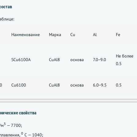
состав
аблице:
Наименование
Марка
Cu
Al
Fe
Не более
SCu6100A
CuAl8
основа
7.0−9.0
0.5
0
Cu6100
CuAl8
основа
6.0−9.5
0.5
нические свойства
3
/м
— 7700;
0
плавления,
С — 1040;