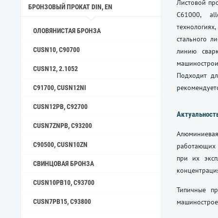
Листовой про
БРОНЗОВЫЙ ПРОКАТ DIN, EN
C61000, al
технологиях,
ОЛОВЯНИСТАЯ БРОНЗА
стального л
CUSN10, C90700
линию свар
машиностро
CUSN12, 2.1052
Подходит дл
рекомендуетс
C91700, CUSN12NI
CUSN12PB, C92700
Актуальност
CUSN7ZNPB, C93200
Алюминиевая
C90500, CUSN10ZN
работающих в
при их эксп
СВИНЦОВАЯ БРОНЗА
концентрация
CUSN10PB10, C93700
Типичные пр
CUSN7PB15, C93800
машинострое