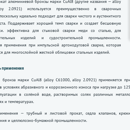
кат алюминиевой бронзы марки CuAl8 (другие названия — alloy
loy 2.0921) используется преимущественно в сварочных
 поскольку идеально подходит для сварки чистого и аустенитного
иста. Поддерживает хороший темп сварки и создает бесшовную
ки. эффективна для стыковой сварки меди со сталью, для
ительных изделий и судостроительной промышленности.
я применения при импульсной аргонодуговой сварке, которая
я для многослойной жесткой облицовки стальных изделий.
ь применения
 бронза марки CuAl8 (alloy C61000, alloy 2.0921) применяется п
 условиях абразивного и коррозионного износа при нагрузке до 125
луатации в солёной воде, растворимых солях различных металл
х и температурах.
именения — трубный и листовой прокат, седла клапанов, крюки
ния и целлюлозно-бумажной промышленности.