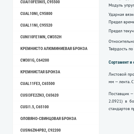
CUAI10FE5NI5, C95500
Модуль упруг
CUAL10NI, C95800
Ударная вязк
Предел време
CUAL11NI, C95520
Предел текуч
CUNI10FE1MN, CW352H
Относительно
Твёрдость по
КРЕМНИСТО АЛЮМИНИЕВАЯ БРОНЗА
CW301G, C64200
Сортамент и 
КРЕМНИСТАЯ БРОНЗА
Листовой про
мм — лента.
CUAL11FE3, C65500
Поставщик — 
CUSI3FE2ZN3, C65620
2.0921) в б
CUSI1.5, C65100
стандартов п
ОЛОВЯНО-СВИНЦОВАЯ БРОНЗА
CUSN6ZN4PB2, C92200