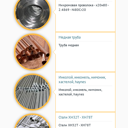
Нихромовая проволока - х20н80 -
2.4869 - Ni80Cr20
Медная труба
Труба медная
Инколой, инконель, нимоник,
хастелой, haynes
Инколой, инконель, нимоник,
хастелой, haynes
Стали ХН32Т - ХН78Т
Стали ХН32Т - ХН78Т