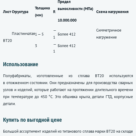
Предел
Толщина
выносливости (МПа)
Лист
Структура
R
Схема нагружения
(мм)
10.000.000
—
Симметричное
Пластинчатая
1 — 5
Более 412
1
нагружение
ВТ20
—
3
Более 412
1
Использование
Полуфабрикаты, изготовленные из сплава ВТ20 используются
в отожженном состоянии. Они предназначены для производства сварных
узлов и изделий, которые работают на протяжении длительного времени
при температуре до 450 °C. Это обшивка крыла, детали ГТД, корпусные
детали.
Купить по выгодной цене
Большой ассортимент изделий из титанового сплава марки ВТ20 на складе