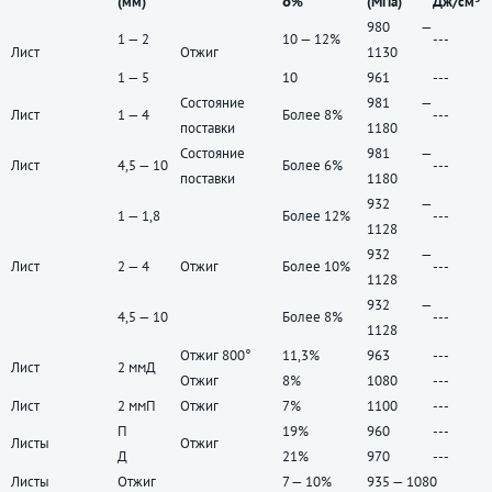
(мм)
δ%
(МПа)
Дж/см³
980 —
1 — 2
10 — 12%
---
Лист
Отжиг
1130
1 — 5
10
961
---
Состояние
981 —
Лист
1 — 4
Более 8%
---
поставки
1180
Состояние
981 —
Лист
4,5 — 10
Более 6%
---
поставки
1180
932 —
1 — 1,8
Более 12%
---
1128
932 —
Лист
2 — 4
Отжиг
Более 10%
---
1128
932 —
4,5 — 10
Более 8%
---
1128
Отжиг 800°
11,3%
963
---
Лист
2 ммД
Отжиг
8%
1080
---
Лист
2 ммП
Отжиг
7%
1100
---
П
19%
960
---
Листы
Отжиг
Д
21%
970
---
Листы
Отжиг
7 — 10%
935 — 1080