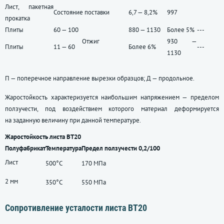
Лист, пакетная
Состояние поставки
6,7 — 8,2%
997
прокатка
Плиты
60 — 100
880 — 1130
Более 5%
---
Отжиг
930 —
Плиты
11 — 60
Более 6%
---
1130
П — поперечное направление вырезки образцов; Д — продольное.
Жаростойкость характеризуется наибольшим напряжением — пределом
ползучести, под воздействием которого материал деформируется
на заданную величину при данной температуре.
Жаростойкость листа ВТ20
Полуфабрикат
Температура
Предел ползучести 0,2/100
Лист
500°С
170 МПа
2 мм
350°С
550 МПа
Сопротивление усталости листа ВТ20