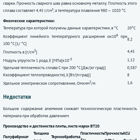
сварки. Прочность сварного шва равна основному металлу. Плотность этого
сплава составляет 4,45 г/см³, а температура плавления 980 — 1020 °C.
Физические характеристики:
Температура при которой получены данные характеристики, в °С
20°С
6
Коэффициент линейного температурного расширения αx10
при
8,2
100 °C [1/ °С]
3
4,45
Плотность в [г/см
]
-5
1,12
Модуль упругости 1 рода, Е [МПа]x10
Удельная теплоемкость сплава С при 200 °C [Дж/(кг·град)]
0,587
Ккоэффициент теплопроводности),
l
[Вт/(м·град)]
8
2
1,6
Удельное электрическое сопротивление, Омxмм
/м
Недостатки
Большое содержание алюминия снижает технологическую пластичность
материала при обработке давлением.
Производство и достоинства плиты, листа марки ВТ20
Толщина
Пластичность
Прочность
KCU
Полуфабрикат
Термообработка