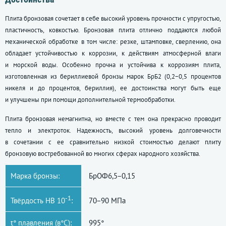
Плита бронзовая сочетает в себе высокий уровень прочности с упругостью,
пластичность, ковкостью. Бронзовая плита отлично поддаются любой
механической обработке в том числе: резке, штамповке, сверлению, она
обладает устойчивостью к коррозии, к действиям атмосферной влаги
и морской воды. Особенно прочна и устойчива к коррозиям плита,
изготовленная из бериллиевой бронзы марок БрБ2 (0,2−0,5 процентов
никеля и до процентов, бериллия), ее достоинства могут быть еще
и улучшены при помощи дополнительной термообработки.
Плита бронзовая немагнитна, но вместе с тем она прекрасно проводит
тепло и электроток. Надежность, высокий уровень долговечности
в сочетании с ее сравнительно низкой стоимостью делают плиту
бронзовую востребованной во многих сферах народного хозяйства.
Марка бронзы:
БрОФ6,5−0,15
-1
Твёрдость НВ 10
:
70−90 МПа
t° плавления (в°С):
995°