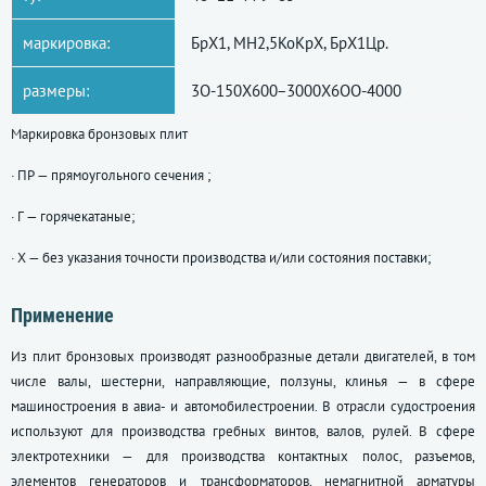
маркировка:
БрХ1, МН2,5КоКрХ, БрХ1Цр.
размеры:
3О-150Х600−3000Х6ОО-4000
Маркировка бронзовых плит
· ПР — прямоугольного сечения ;
· Г — горячекатаные;
· Х — без указания точности производства и/или состояния поставки;
Применение
Из плит бронзовых производят разнообразные детали двигателей, в том
числе валы, шестерни, направляющие, ползуны, клинья — в сфере
машиностроения в авиа- и автомобилестроении. В отрасли судостроения
используют для производства гребных винтов, валов, рулей. В сфере
электротехники — для производства контактных полос, разъемов,
элементов генераторов и трансформаторов, немагнитной арматуры