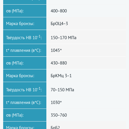
σв (МПа):
400−800
Марка бронзы:
БрОЦ4−3
-1
Твёрдость НВ 10
:
150−170 МПа
t° плавления (в°С):
1045°
σв (МПа):
430−880
Марка бронзы:
БрКМц 3−1
-1
Твёрдость НВ 10
:
70−150 МПа
t° плавления (в°С):
1030°
σв (МПа):
350−760
Марка бронзы:
БрБ2