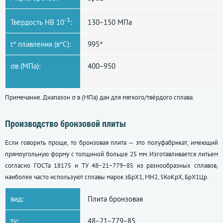
-1
Твёрдость НВ 10
:
130−150 МПа
t° плавления (в°С):
995°
σв (МПа):
400−950
Примечание. Диапазон σ в (МПа) дан для мягкого/твёрдого сплава.
Производство бронзовой плиты
Если говорить проще, то бронзовая плита — это полуфабрикат, имеющий
прямоугольную форму с толщиной больше 25 мм. Изготавливается литьем
согласно ГОСТа 18175 и ТУ 48−21−779−85 из разнообразных сплавов,
наиболее часто используют сплавы марок зБрХ1, МН2, 5КоКрХ, БрХ1Цр.
вид:
Плита бронзовая
ту:
48−21−779−85