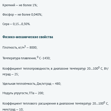
Кремний — не более 1%;
Фосфор — не более 0,040%;
Сера — 0,15…0,30%.
Физико-механические свойства
3
Плотность, кг/м
— 8000;
0
Температура плавления,
С -1430;
0
Коэффициент теплопроводности, в диапазоне температур 20…100
С, Вт/
мград — 25;
Удельная теплоёмкость, Дж/кгград — 480;
Модуль упругости, ГПа — 200;
0
Коэффициент теплового расширения в диапазоне температур 20…100
С,
мкм/град — 10;