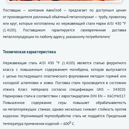
Поставщик — компания АвекГлоб — предлагает по доступным ценам
от производителя различный объёмный металлопрокат — трубу, проволоку
или круг, которые изготовлены из нержавеющей стали марки AISI 430 °F
(1.4105). Поставщиком гарантируется своевременная доставка
металлопродукции по любому адресу, указанному потребителем/
Техническая характеристика
Нержавеющая сталь AISI 430 °F (1.4105) является сталью ферритного
класса c повышенным содержанием молибдена, которая выпускается
с целью последующего пластического формования методом горячей или
холодной штамповки и ковки. Поставка стали производится в состоянии
отжига. Класс материала согласно спецификации UNS — S43020.
Маркировка стали в соответствии с евростандартами DIN EN — Х6CrMoS17.
Повышенное содержание серы повышает обрабатываемость
на металлорежущих станках, однако несколько снижает стойкость против
коррозии. Упрочняющей термообработке сталь не поддаётся. Предельная
0
температура применения изделий — 600
С.