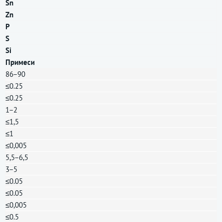
Sn
Zn
P
S
Si
Примеси
86−90
≤0.25
≤0.25
1−2
≤1,5
≤1
≤0,005
5,5−6,5
3−5
≤0.05
≤0.05
≤0,005
≤0.5