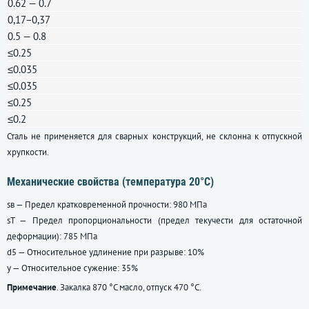
0.62 — 0.7
0,17−0,37
0.5 — 0.8
≤0.25
≤0.035
≤0.035
≤0.25
≤0.2
Сталь не применяется для сварных конструкций, не склонна к отпускной
хрупкости.
Механические свойства (температура 20°С)
sв — Предел кратковременной прочности: 980 МПа
sT — Предел пропорциональности (предел текучести для остаточной
деформации): 785 МПа
d5 — Относительное удлинение при разрыве: 10%
y — Относительное сужение: 35%
Примечание
. Закалка 870 °C масло, отпуск 470 °C.