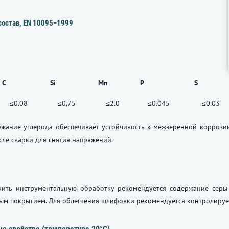
состав, EN 10095−1999
С
Si
Mn
P
S
≤0.08
≤0,75
≤2.0
≤0.045
≤0.03
жание углерода обеспечивает устойчивость к межзеренной коррозии 
ле сварки для снятия напряжений.
чить инструментальную обработку рекомендуется содержание серы
ым покрытием. Для облегчения шлифовки рекомендуется контролируе