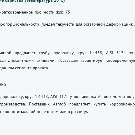
е свойства (температура 20°С)
 кратковременной прочности (ksi): 75
пропорциональности (предел текучести для остаточной деформации): 3
вглоб предлагает трубу, проволоку, круг 1.4438, AISI 317L п
ться дисконтными скидками. Поставщик гарантирует своевременну
данном сегменте проката.
ена
, проволоку, круг 1.4438, AISI 317L у поставщика Авглоб можно по
производства. Поставщик Авглоб предлагает купить коррозионно
те по оптимальной цене оптом или в розницу.