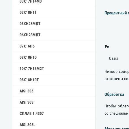
03Х17Н14М3
03Х18Н11
Процентный 
03ХН28МДТ
06ХН28МДТ
07Х16Н6
Fe
08Х18Н10
basis
10Х17Н13М2Т
Низкое содер
отожжены пос
08Х18Н10Т
AISI 305
Обработка
AISI 303
Чтобы облег
со специальн
СПЛАВ 1.4307
AISI 308L