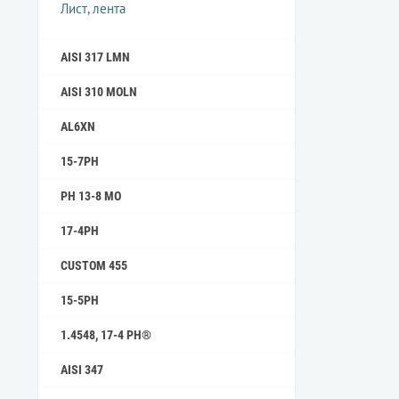
Лист, лента
AISI 317 LMN
AISI 310 MOLN
AL6XN
15-7PH
PH 13-8 MO
17-4PH
CUSTOM 455
15-5PH
1.4548, 17-4 PH®
AISI 347