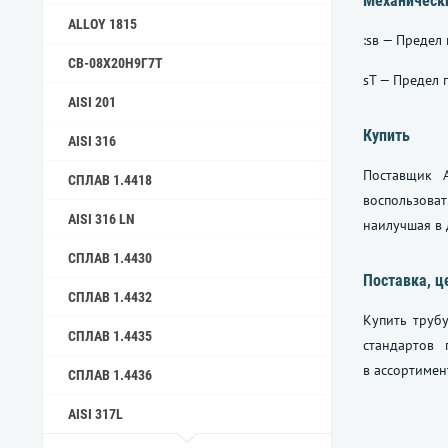
Механически
ALLOY 1815
:sв — Предел
СВ-08Х20Н9Г7Т
sT — Предел 
AISI 201
Купить
AISI 316
Поставщик А
СПЛАВ 1.4418
воспользова
AISI 316 LN
наилучшая в 
СПЛАВ 1.4430
Поставка, ц
СПЛАВ 1.4432
Купить трубу
СПЛАВ 1.4435
стандартов 
в ассортимен
СПЛАВ 1.4436
AISI 317L