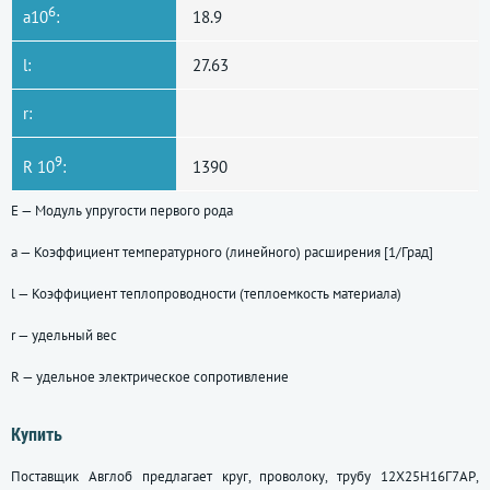
6
a10
:
18.9
l:
27.63
r:
9
R 10
:
1390
E — Модуль упругости первого рода
a — Коэффициент температурного (линейного) расширения [1/Град]
l — Коэффициент теплопроводности (теплоемкость материала)
r — удельный вес
R — удельное электрическое сопротивление
Купить
Поставщик Авглоб предлагает круг, проволоку, трубу 12Х25Н16Г7АР,