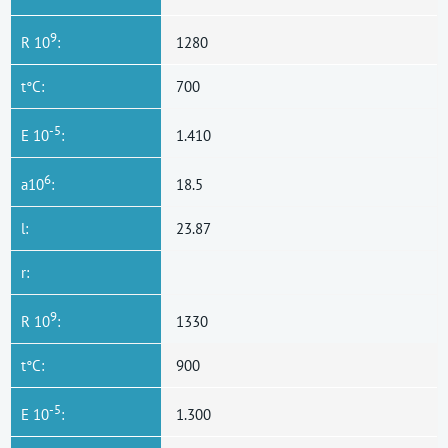
9
R 10
:
1280
t°C:
700
-5
E 10
:
1.410
6
a10
:
18.5
l:
23.87
r:
9
R 10
:
1330
t°C:
900
-5
E 10
:
1.300