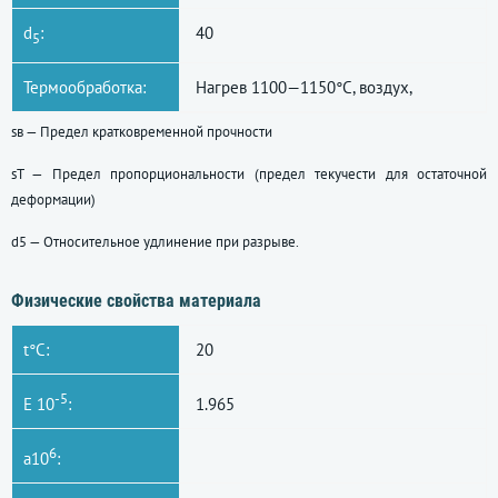
d
:
40
5
Термообработка:
Нагрев 1100—1150°C, воздух,
sв — Предел кратковременной прочности
sT — Предел пропорциональности (предел текучести для остаточной
деформации)
d5 — Относительное удлинение при разрыве.
Физические свойства материала
t°C:
20
-5
E 10
:
1.965
6
a10
: