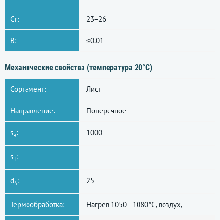
Cr:
23−26
B:
≤0.01
Механические свойства (температура 20°С)
Сортамент:
Лист
Направление:
Поперечное
s
:
1000
в
s
:
T
d
:
25
5
Термообработка:
Нагрев 1050—1080°C, воздух,