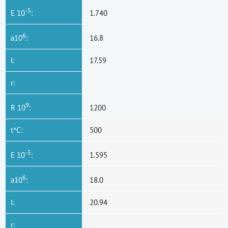
-5
E 10
:
1.740
6
a10
:
16.8
l:
17.59
r:
9
R 10
:
1200
t°C:
500
-5
E 10
:
1.595
6
a10
:
18.0
l:
20.94
r: