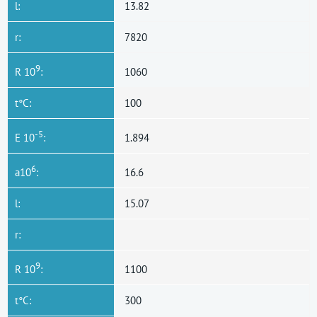
l:
13.82
r:
7820
9
R 10
:
1060
t°C:
100
-5
E 10
:
1.894
6
a10
:
16.6
l:
15.07
r:
9
R 10
:
1100
t°C:
300