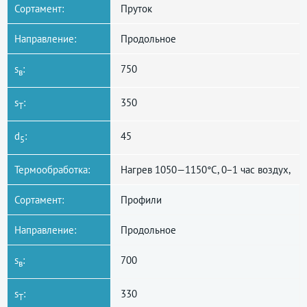
Сортамент:
Пруток
Направление:
Продольное
s
:
750
в
s
:
350
T
d
:
45
5
Термообработка:
Нагрев 1050—1150°C, 0−1 час воздух,
Сортамент:
Профили
Направление:
Продольное
s
:
700
в
s
:
330
T