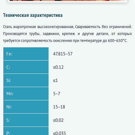
Техническая характеристика
Сталь жаропрочная высоколегированная, Свариваемость без ограничений.
Производятся трубы, задвижки, крепеж и другие детали, от которых
требуется сопротивляемость окислению при температуре до 600−650°С.
Fe:
47.815−57
C:
≤0.12
Si:
≤1
Mn:
5−7
Ni:
15−18
S:
≤0.02
P:
≤0.035