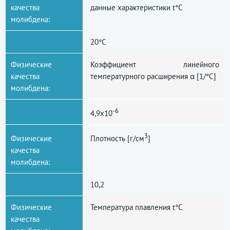
качества
данные характеристики t°С
молибдена:
20°С
Физические
Коэффициент линейного
качества
температурного расширения α [1/°С]
молибдена:
-6
4,9x10
3
Физические
Плотность [г/cм
]
качества
молибдена:
10,2
Физические
Температура плавления t°С
качества