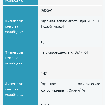
молибдена:
2620°С
Физические
Удельная теплоемкость при 20 °C С
качества
[кДж/(кг·град)]
молибдена:
0,256
Физические
Теплопроводность К [Вт/(м·К)]
качества
молибдена:
142
Физические
Удельное электрическое
качества
2
сопротивление R Омxмм
/м
молибдена:
0,054