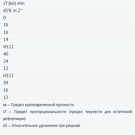
sT (ksi) min
d5% in 2″
0
39
16
14
H111
40
24
12
H112
39
16
12
sв — Предел кратковременной прочности
sT — Предел пропорциональности (предел текучести для остаточной
деформации)
d5 — Относительное удлинение при разрыве.