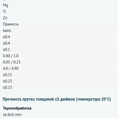
Mg
Ti
Zn
Примеси
basis
≤0.4
≤0.4
≤0.1
0.40 / 1.0
0.05 / 0.25
4.0 / 4.90
≤0.15
≤0.25
≤0.15
Прочность прутка толщиной ≤5 дюймов (температура 20°С)
Термообработка
sв (ksi) min