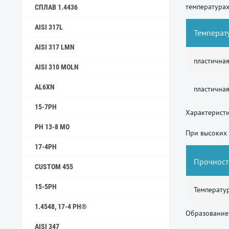
температурах
СПЛАВ 1.4436
AISI 317L
Температу
AISI 317 LMN
пластичная
AISI 310 MOLN
AL6XN
пластичная
15-7PH
Характеристи
PH 13-8 MO
При высоких 
17-4PH
Прочност
CUSTOM 455
15-5PH
Температур
1.4548, 17-4 PH®
Образование 
AISI 347