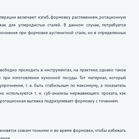
операции включают изгиб, формовку растяжением, ротационную
ак для углеродистых сталей. В данном случае, потребуется
рочнения при формовке аустенитной стали, но в определенных
вободно проходить в инструментах, на практике, однако такое
м при изготовлении кухонной посуды. Тот материал, который
 упрочнения,
т. е.
быть стабильным по максимуму, а показатель
 используются т. н. суб-анализы нержавеющего проката, как
е ротационная вытяжка подразумевает формовку с точением.
ановятся совсем тонкими и во время формовки, чтобы избежать
нения.