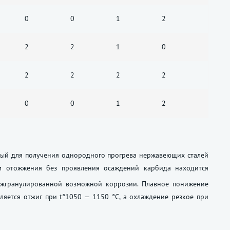
0
0
1
2
2
2
1
0
2
2
2
2
0
0
1
2
енный для получения однородного прогрева нержавеющих сталей
ом отожжения без проявления осаждений карбида находится
ежгранулированной возможной коррозии. Плавное понижение
ляется отжиг при t°1050 — 1150 °C, а охлаждение резкое при