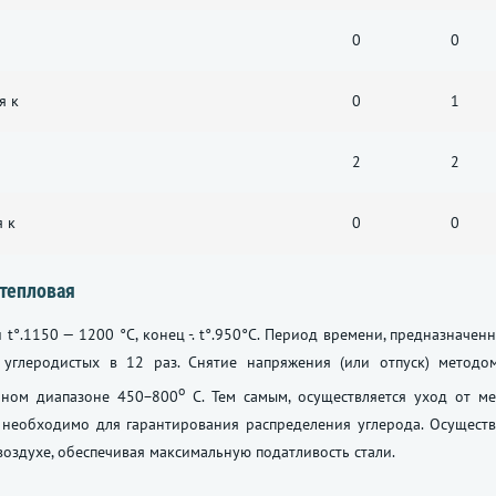
0
0
я к
0
1
2
2
 к
0
0
тепловая
 t°.1150 — 1200 °C, конец -. t°.950°C. Период времени, предназнач
 углеродистых в 12 раз. Снятие напряжения (или отпуск) метод
o
рном диапазоне 450−800
C. Тем самым, осуществляется уход от м
 необходимо для гарантирования распределения углерода. Осуществ
оздухе, обеспечивая максимальную податливость стали.