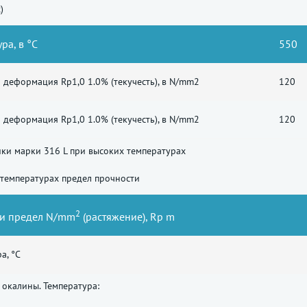
)
ра, в °C
550
 деформация Rp1,0 1.0% (текучесть), в N/mm2
120
 деформация Rp1,0 1.0% (текучесть), в N/mm2
120
ки марки 316 L при высоких температурах
температурах предел прочности
2
и предел N/mm
(растяжение), Rp m
а, °C
окалины. Температура: