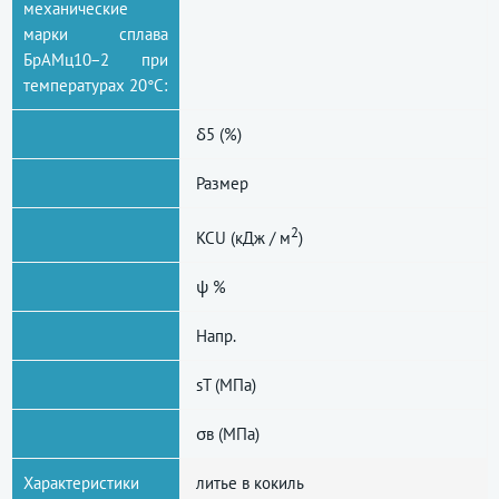
механические
марки сплава
БрАМц10−2 при
температурах 20°С:
δ5 (%)
Размер
2
KCU (кДж / м
)
ψ %
Напр.
sT (МПа)
σв (МПа)
Характеристики
литье в кокиль