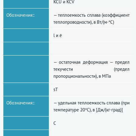
KCU и KCV
Обозначения::
— теплоемкость сплава (коэффициент
теплопроводности), в Вт/(м·°С)
l и ë
— остаточная деформация — предел
текучести (предел
пропорциональности), в МПа
sT
Обозначения::
— удельная теплоемкость сплава (при
температуре 20°С), в [Дж/(кг·град)]
C