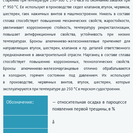
старению при температуре 250−300°С 2−3 часа по окончанию закалки при
t° 950 °C. Ее используют в производстве седел клапанов, втулок, червяков,
шестерен, гаек нажимных винтов в машмностроении. Никель в составе
сплава способствует повышению механических свойств, жаростойкости,
увеличивает коррозионную стойкость, температуру рекристаллизации,
повышает антифрикционные свойства, устойчивость при низких
температурах. Бронзы алюминиево-железоникелевые применяют для
направляющих втулок, шестерен, клапанов и пр. деталей ответственного
предназначения в авиастроительной отрасли. Марганец в составе сплава
способствует повышению коррозионных, технологических свойств.
Бронзы алюминиево-железомарганцевые отлично обрабатываются
в холодном, горячем состоянии под давлением. Их используют
в производстве, червячных винтов, втулок, шестерен, которые
эксплуатируются при температуре до 250 °C в морском судостроении.
Обозначения::
— относительная осадка в пароцессе
появления первой трещины, в %
å