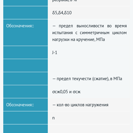
δ5,δ4,δ10
Обозначения::
— предел выносливости во время
испытания с симметричным циклом
нагрузки на кручение, МПа
J-1
— предел текучести (сжатие), в МПа
σсж0,05 и σсж
Обозначения::
— кол-во циклов нагружения
n