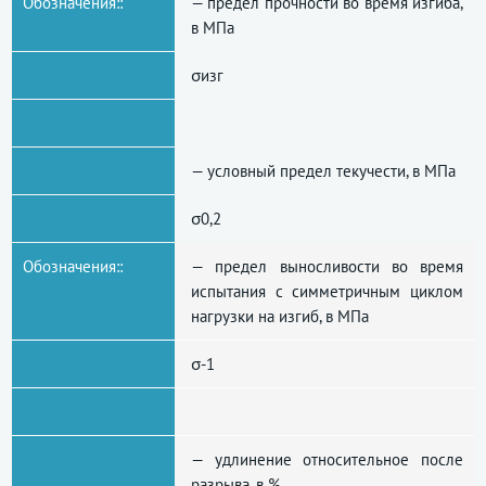
Обозначения::
— предел прочности во время изгиба,
в МПа
σизг
— условный предел текучести, в МПа
σ0,2
Обозначения::
— предел выносливости во время
испытания с симметричным циклом
нагрузки на изгиб, в МПа
σ-1
— удлинение относительное после
разрыва, в %