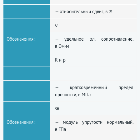
— относительный сдвиг, в %
ν
Обозначения::
— удельное эл. сопротивление,
в Ом·м
R и ρ
— кратковременный предел
прочности, в МПа
sв
Обозначения::
— модуль упругости нормальный,
в ГПа