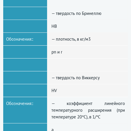
— твердость по Бринеллю
HB
Обозначения::
— плотность, в кг/м3
pn и r
— твердость по Виккерсу
HV
Обозначения::
— коэффициент линейного
температурного расширения (при
температуре 20°С), в 1/°С
а