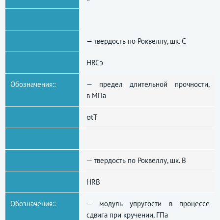
— твердость по Роквеллу, шк. С
HRCэ
Обозначения::
— предел длительной прочности,
в МПа
σtТ
— твердость по Роквеллу, шк. В
HRB
Обозначения::
— модуль упругости в процессе
сдвига при кручении, ГПа