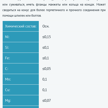
или суживаться, иметь фланцы манжеты или кольца на концах. Может
сводиться на конус для более герметичного и прочного соединения при
помощи шпилек или болтов.
Химический состав:
Осн.
Ni:
≤0,15
Si:
≤0,1
Fe:
≤0,1
C:
≤0,05
Mn:
0,1
Cu:
0,1
Mg:
≤0,07