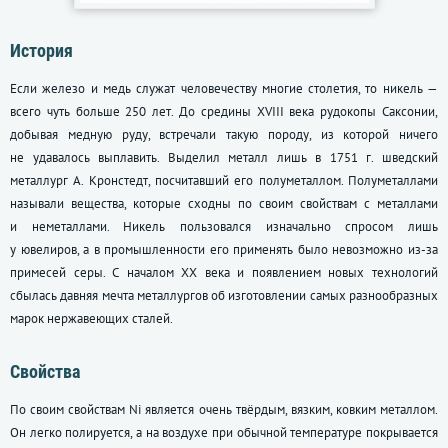
История
Если железо и медь служат человечеству многие столетия, то никель —
всего чуть больше 250 лет. До средины ХVIII века рудокопы Саксонии,
добывая медную руду, встречали такую породу, из которой ничего
не удавалось выплавить. Выделил металл лишь в 1751 г. шведский
металлург А. Кронстедт, посчитавший его полуметаллом. Полуметаллами
называли вещества, которые сходны по своим свойствам с металлами
и неметаллами. Никель пользовался изначально спросом лишь
у ювелиров, а в промышленности его применять было невозможно из-за
примесей серы. С началом ХХ века и появлением новых технологий
сбылась давняя мечта металлургов об изготовлении самых разнообразных
марок нержавеющих сталей.
Свойства
По своим свойствам Ni является очень твёрдым, вязким, ковким металлом.
Он легко полируется, а на воздухе при обычной температуре покрывается