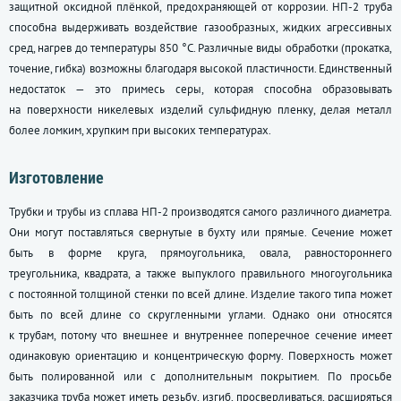
защитной оксидной плёнкой, предохраняющей от коррозии. НП-2 труба
способна выдерживать воздействие газообразных, жидких агрессивных
сред, нагрев до температуры 850 °C. Различные виды обработки (прокатка,
точение, гибка) возможны благодаря высокой пластичности. Единственный
недостаток — это примесь серы, которая способна образовывать
на поверхности никелевых изделий сульфидную пленку, делая металл
более ломким, хрупким при высоких температурах.
Изготовление
Трубки и трубы из сплава НП-2 производятся самого различного диаметра.
Они могут поставляться свернутые в бухту или прямые. Сечение может
быть в форме круга, прямоугольника, овала, равностороннего
треугольника, квадрата, а также выпуклого правильного многоугольника
с постоянной толщиной стенки по всей длине. Изделие такого типа может
быть по всей длине со скругленными углами. Однако они относятся
к трубам, потому что внешнее и внутреннее поперечное сечение имеет
одинаковую ориентацию и концентрическую форму. Поверхность может
быть полированной или с дополнительным покрытием. По просьбе
заказчика труба может иметь резьбу, изгиб, просверливаться, расширяться