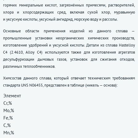
горячих минеральные кислот, загрязнённых примесями, растворителей,
хлора и хлорсодержащих сред, включая сухой хлор, муравьиную
и уксусную кислоты, уксусный ангидрид, морскую воду и рассолы.
Основные области применения изделий из данного сплава —
промышленные установки неорганических химических производств,
изготовление удобрений и уксусной кислоты. Детали из сплава Hastelloy
C4 (2.4610, Alloy C4) используются также для изготовления агрегатов
десульфуризации дымовых газов, установок для сжигания отходов,
различных теплообменников.
Химсостав данного сплава, который отвечает техническим требованиям
стандарта UNS N06455, представлен в таблице (никель — основа):
Элемент
Cr,%
Mo,%
Fe,%
C,%
Mn,%