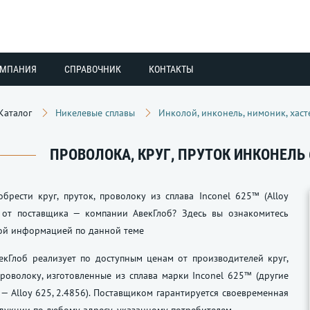
ОМПАНИЯ
СПРАВОЧНИК
КОНТАКТЫ
Каталог
Никелевые сплавы
Инколой, инконель, нимоник, хаст
ПРОВОЛОКА, КРУГ, ПРУТОК ИНКОНЕЛЬ 6
брести круг, пруток, проволоку из сплава Inconel 625™ (Alloy
) от поставщика — компании АвекГлоб? Здесь вы ознакомитесь
ой информацией по данной теме
екГлоб реализует по доступным ценам от производителей круг,
роволоку, изготовленные из сплава марки Inconel 625™ (другие
— Alloy 625, 2.4856). Поставщиком гарантируется своевременная