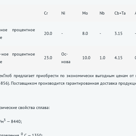
Cr
Ni
Mo
Nb
Cb+Ta
-ное процентное
20.0
-
8.0
-
3.15
е
-ное процентное
Ос-
23.0
10.0
1.0
4.15
е
нова
кГлоб предлагает приобрести по экономически выгодным ценам от пр
2.4856). Поставщиком производится гарантированная доставка продукц
ические свойства сплава:
3
/м
— 8440;
0
плавления,
С — 1350;