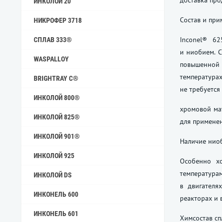
доставка про
ИНКОЛОЙ 20
Состав и пр
НИКРОФЕР 3718
Inconel® 62
СПЛАВ 333®
и ниобием. С
WASPALLOY
повышенно
температур
BRIGHTRAY C®
не требуется
ИНКОЛОЙ 800®
хромовой ма
ИНКОЛОЙ 825®
для применен
ИНКОЛОЙ 901®
Наличие ниоб
ИНКОЛОЙ 925
Особенно хо
температура
ИНКОЛОЙ DS
в двигателя
ИНКОНЕЛЬ 600
реакторах и
ИНКОНЕЛЬ 601
Химсостав сп