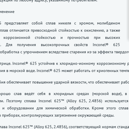
дукции по любому адресу, указанному потребителем.
именение
5 представляет собой сплав никеля с хромом, молибденом
плав отличается превосходной стойкостью к окислению, а также
й коррозионной стойкостью и прочностью при высоких
ах. Для получения высокопрочных свойств Inconel® 625
 обработка с упрочнением вследствие старения из-за эффекта твердо
трице. Inconel® 625 устойчив к хлоридно-ионному коррозионному р
ия в морской воде. Inconel® 625 может работать от криогенных темпе
ия обеспечивает повышение ударной вязкости, что обеспечивает рабо
рошо слав ведёт себя в хлоридных средах (морской воде), в 
ми. Поэтому сплава Inconel 625™ (Alloy 625, 2.4856) используетс
х и оборудовании для химической обработки. Кроме этого сплав
 в приборах, контролирующих загрязнение окружающей среды.
лава Inconel 625™ (Alloy 625, 2.4856), соответствующий нормам стан