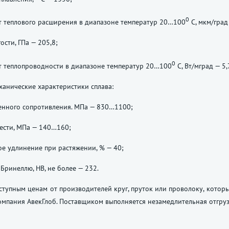
0
 теплового расширения в диапазоне температур 20…100
С, мкм/град
ости, ГПа — 205,8;
0
 теплопроводности в диапазоне температур 20…100
С, Вт/мград — 5,
анические характеристики сплава:
енного сопротивления. МПа — 830…1100;
ести, МПа — 140…160;
е удлинение при растяжении, % — 40;
 Бринеллю, НВ, не более — 232.
ступным ценам от производителей круг, пруток или проволоку, которые
омпания АвекГлоб. Поставщиком выполняется незамедлительная отгруз