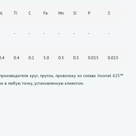
Al
Ti
C
Fe
Mn
Si
P
S
-
-
-
-
-
-
-
-
0.4
0.4
0.1
5.0
0.5
0.5
0.015
0.015
оизводителя круг, пруток, проволоку из сплава Inconel 625™
ии в любую точку, установленную клиентом.