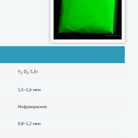
Y
O
S, Er
2
2
1,5−1,6 мкм
Инфракрасное
0,8−1,2 мкм