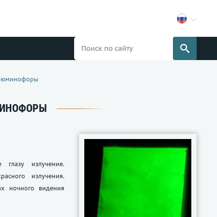
Люминофоры
МИНОФОРЫ
 глазу излучение.
асного излучения.
ах ночного видения