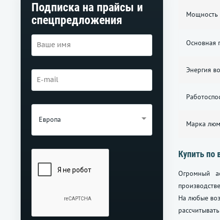
Подписка на прайсы и
Мощность 
спецпредложения
Основная п
Энергия в
Работоспо
Европа
Марка лю
Купить по 
Огромный а
производств
На любые во
рассчитывать