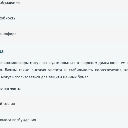
озбуждения
собность
минофора
ва
ые люминофоры могут эксплуатироваться в широком диапазоне темпе
ия. Важны также высокая чистота и стабильность послесвечения, к
огут использоваться для защиты ценных бумаг.
ые пигменты
й состав
полоса возбуждения