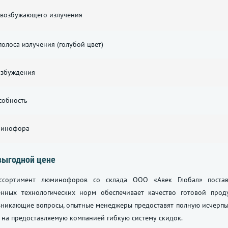
возбужающего излучения
олоса излучения (голубой цвет)
озбуждения
собность
минофора
выгодной цене
ссортимент люминофоров со склада ООО «Авек Глобал» постав
енных технологических норм обеспечивает качество готовой прод
зникающие вопросы, опытные менеджеры предоставят полную исчерпы
 на предоставляемую компанией гибкую систему скидок.