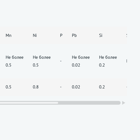
Mn
Ni
P
Pb
Si
Sn
Не более
Не более
Не более
Не более
-
Не бол
0.5
0.5
0.02
0.2
0.5
0.8
-
0.02
0.2
-