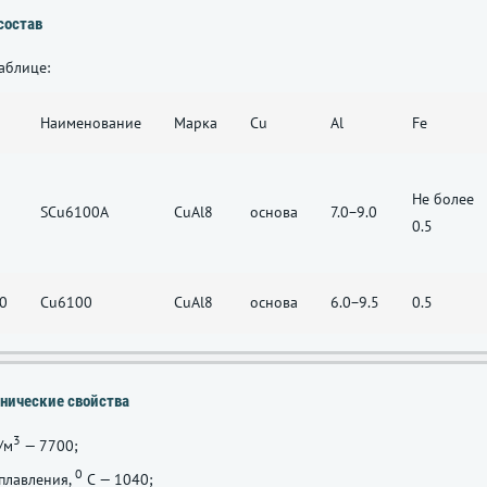
состав
аблице:
Наименование
Марка
Cu
Al
Fe
Не более
SCu6100A
CuAl8
основа
7.0−9.0
0.5
0
Cu6100
CuAl8
основа
6.0−9.5
0.5
нические свойства
3
/м
— 7700;
0
плавления,
С — 1040;