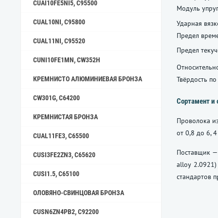
CUAI10FE5NI5, C95500
Модуль упруг
CUAL10NI, C95800
Ударная вязк
Предел време
CUAL11NI, C95520
Предел текуч
CUNI10FE1MN, CW352H
Относительно
Твёрдость по
КРЕМНИСТО АЛЮМИНИЕВАЯ БРОНЗА
CW301G, C64200
Сортамент и 
КРЕМНИСТАЯ БРОНЗА
Проволока из
от 0,8 до 6,
CUAL11FE3, C65500
Поставщик — 
CUSI3FE2ZN3, C65620
alloy 2.092
CUSI1.5, C65100
стандартов п
ОЛОВЯНО-СВИНЦОВАЯ БРОНЗА
CUSN6ZN4PB2, C92200