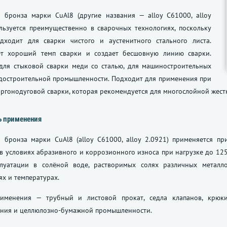
 бронза марки CuAl8 (другие названия — alloy C61000, alloy
льзуется преимущественно в сварочных технологиях, поскольку
дходит для сварки чистого и аустенитного стального листа.
т хороший темп сварки и создает бесшовную линию сварки.
для стыковой сварки меди со сталью, для машиностроительных
удостроительной промышленности. Подходит для применения при
ргонодуговой сварки, которая рекомендуется для многослойной жест
ь применения
 бронза марки CuAl8 (alloy C61000, alloy 2.0921) применяется п
 условиях абразивного и коррозионного износа при нагрузке до 125
луатации в солёной воде, растворимых солях различных металл
х и температурах.
именения — трубный и листовой прокат, седла клапанов, крюки
ния и целлюлозно-бумажной промышленности.