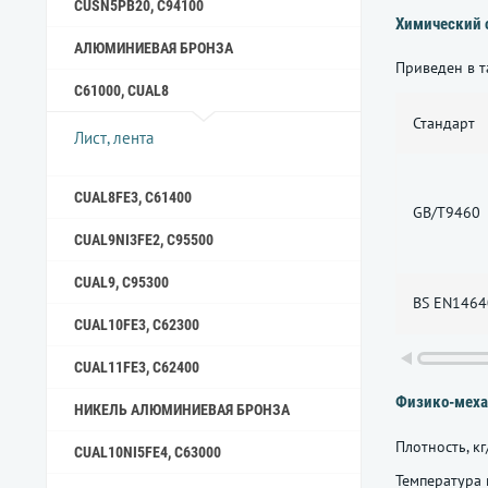
CUSN5PB20, C94100
Химический 
АЛЮМИНИЕВАЯ БРОНЗА
Приведен в т
C61000, CUAL8
Стандарт
Лист, лента
CUAL8FE3, C61400
GB/T9460
CUAL9NI3FE2, C95500
CUAL9, C95300
BS EN1464
CUAL10FE3, C62300
CUAL11FE3, C62400
Физико-меха
НИКЕЛЬ АЛЮМИНИЕВАЯ БРОНЗА
Плотность, кг
CUAL10NI5FE4, C63000
Температура 