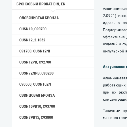
БРОНЗОВЫЙ ПРОКАТ DIN, EN
Алюминиевая
2.0921) испо
ОЛОВЯНИСТАЯ БРОНЗА
идеально по
CUSN10, C90700
Поддерживае
эффективна 
CUSN12, 2.1052
изделий и с
импульсной а
C91700, CUSN12NI
CUSN12PB, C92700
Актуальност
CUSN7ZNPB, C93200
Алюминиевая
C90500, CUSN10ZN
работающих в
при их эксп
СВИНЦОВАЯ БРОНЗА
концентрация
CUSN10PB10, C93700
Типичные пр
CUSN7PB15, C93800
машинострое