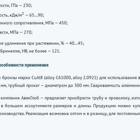
ости, ГПа — 230;
2
ость, кДж/м
— 65…90;
нного сопротивления, МПа — 450;
ести, МПа — 270;
е удлинение при растяжении, % — 40…45;
 Бринеллю, НВ, не более — 121.
особенности применения
 бронзы марки CuAl8 (alloy C61000, alloy 2.0921) для использования
 4 мм, трубный прокат — диаметром до 300 мм. Свариваемость алюмин
компания АвекГлоб — предлагает приобрести трубу и проволоку, изг
1) в большом ассортименте размеров и длины. Продукцию можно ку
роизводства. Реализация возможна оптом и в розницу, для постоянных