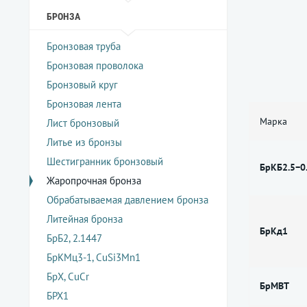
БРОНЗА
Бронзовая труба
Бронзовая проволока
Бронзовый круг
Бронзовая лента
Марка
Лист бронзовый
Литье из бронзы
Шестигранник бронзовый
БрКБ2.5−0
Жаропрочная бронза
Обрабатываемая давлением бронза
Литейная бронза
БрКд1
БрБ2, 2.1447
БрКМц3-1, CuSi3Mn1
БрХ, CuCr
БрМВТ
БРХ1