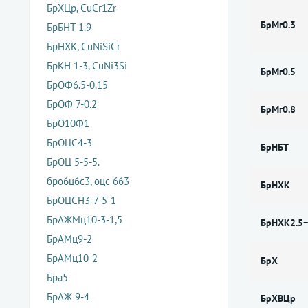
БрХЦр, CuCr1Zr
БрМг0.3
БрБНТ 1.9
БрНХК, CuNiSiCr
БрКН 1-3, CuNi3Si
БрМг0.5
БрОФ6.5-0.15
БрОФ 7-0.2
БрМг0.8
БрО10Ф1
БрОЦС4-3
БрНБТ
БрОЦ 5-5-5.
бро6ц6с3, оцс 663
БрНХК
БрОЦСН3-7-5-1
БрАЖМц10-3-1,5
БрНХК2.5−
БрАМц9-2
БрАМц10-2
БрХ
Бра5
БрАЖ 9-4
БрХВЦр