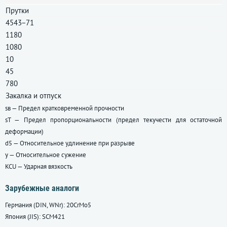
Прутки
4543−71
1180
1080
10
45
780
Закалка и отпуск
sв — Предел кратковременной прочности
sT — Предел пропорциональности (предел текучести для остаточной
деформации)
d5 — Относительное удлинение при разрыве
y — Относительное сужение
KCU — Ударная вязкость
Зарубежные аналоги
Германия (DIN, WNr): 20CrMo5
Япония (JIS): SCM421