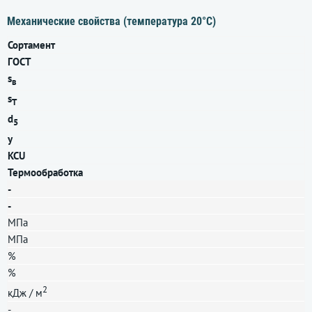
Механические свойства (температура 20°С)
Сортамент
ГОСТ
s
в
s
T
d
5
y
KCU
Термообработка
-
-
МПа
МПа
%
%
2
кДж / м
-