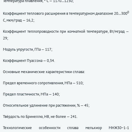
Температура плавления,
С — 1170…1230;
0
Коэффициент теплового расширения в температурном диапазоне 20…300
С, мкм/град — 16,2;
Коэффициент теплопроводности при комнатной температуре, Вт/мград —
29;
Модуль упругости, ГПа — 117;
Коэффициент Пуассона — 0,34.
Основные механические характеристики сплава:
Предел временного сопротивления, МПа — 510;
Предел пластичности, МПа — 140;
Относительное удлинение при растяжении, % — 45;
Твёрдость по Бринеллю, НВ, не более — 241.
Технологические особенности сплава мельхиор МНЖ30−1-1