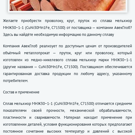
Желаете приобрести проволоку, круг, пруток из сплава мельхиор
МНЖ30−1-1 (CuNi30Mn1Fe, C71500) от поставщика — компании АвекГлоб?
Здесь вы найдёте необходимую информацию по данному сплаву
Компания АвекГлоб реализует по доступным ценам от производителей
объёмный металлопрокат — пруток, круг или проволоку, который
изготовлен из медно-никелевого сплава мельхиор марки МНЖ30−1-1
(другие названия — CuNi30Mn1Fe, C71500). Поставщиком обеспечивается
гарантированная доставка продукции по любому адресу, указанному
потребителем.
Состав и применение
Сплав мельхиор МНЖ30−1-1 (CuNi30Mn1Fe, C71500) отличается средними
показателями своей прочности, механической обрабатываемости,
пластичности и свариваемости. Материал находит применение при
изготовлении деталей, условия функционирования которых предполагают
постоянное сочетание высоких температур и давлений с высокой