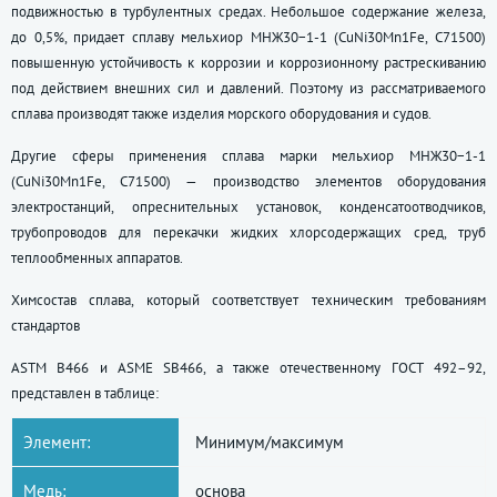
подвижностью в турбулентных средах. Небольшое содержание железа,
до 0,5%, придает сплаву мельхиор МНЖ30−1-1 (CuNi30Mn1Fe, C71500)
повышенную устойчивость к коррозии и коррозионному растрескиванию
под действием внешних сил и давлений. Поэтому из рассматриваемого
сплава производят также изделия морского оборудования и судов.
Другие сферы применения сплава марки мельхиор МНЖ30−1-1
(CuNi30Mn1Fe, C71500) — производство элементов оборудования
электростанций, опреснительных установок, конденсатоотводчиков,
трубопроводов для перекачки жидких хлорсодержащих сред, труб
теплообменных аппаратов.
Химсостав сплава, который соответствует техническим требованиям
стандартов
ASTM B466 и ASME SB466, а также отечественному
ГОСТ 492–92
,
представлен в таблице:
Элемент:
Минимум/максимум
Медь:
основа