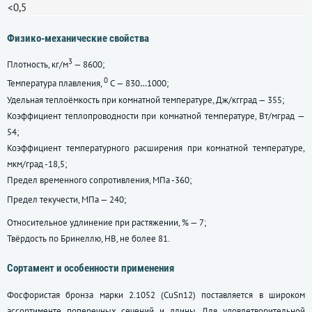
<0,5
Физико-механические свойства
3
Плотность, кг/м
— 8600;
0
Температура плавления,
С — 830…1000;
Удельная теплоёмкость при комнатной температуре, Дж/кгград — 355;
Коэффициент теплопроводности при комнатной температуре, Вт/мград —
54;
Коэффициент температурного расширения при комнатной температуре,
мкм/град -18,5;
Предел временного сопротивления, МПа -360;
Предел текучести, МПа — 240;
Относительное удлинение при растяжении, % — 7;
Твёрдость по Бринеллю, НВ, не более 81.
Сортамент и особенности применения
Фосфористая бронза марки 2.1052 (CuSn12) поставляется в широком
ассортименте поперечных сечений и длины. Для удовлетворительной