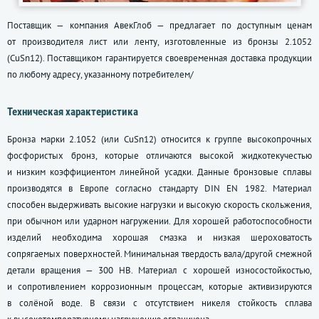
Поставщик — компания АвекГлоб — предлагает по доступным ценам
от производителя лист или ленту, изготовленные из бронзы 2.1052
(CuSn12). Поставщиком гарантируется своевременная доставка продукции
по любому адресу, указанному потребителем/
Техническая характеристика
Бронза марки 2.1052 (или CuSn12) относится к группе высокопрочных
фосфористых бронз, которые отличаются высокой жидкотекучестью
и низким коэффициентом линейной усадки. Данные бронзовые сплавы
производятся в Европе согласно стандарту DIN EN 1982. Материал
способен выдерживать высокие нагрузки и высокую скорость скольжения,
при обычном или ударном нагружении. Для хорошей работоспособности
изделий необходима хорошая смазка и низкая шероховатость
сопрягаемых поверхностей. Минимальная твердость вала/другой смежной
детали вращения — 300 HB. Материал с хорошей износостойкостью,
и сопротивлением коррозионным процессам, которые активизируются
в солёной воде. В связи с отсутствием никеля стойкость сплава