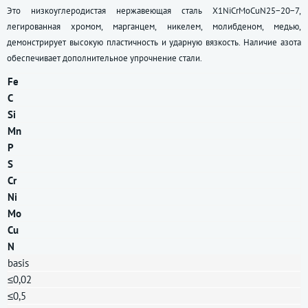
Это низкоуглеродистая нержавеющая сталь X1NiCrMoCuN25−20−7,
легированная хромом, марганцем, никелем, молибденом, медью,
демонстрирует высокую пластичность и ударную вязкость. Наличие азота
обеспечивает дополнительное упрочнение стали.
Fe
С
Si
Mn
P
S
Cr
Ni
Mo
Cu
N
basis
≤0,02
≤0,5