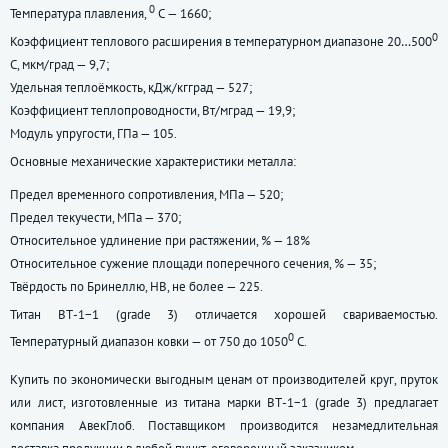
0
Температура плавления,
С — 1660;
0
Коэффициент теплового расширения в температурном диапазоне 20…500
С, мкм/град — 9,7;
Удельная теплоёмкость, кДж/кгград — 527;
Коэффициент теплопроводности, Вт/мград — 19,9;
Модуль упругости, ГПа — 105.
Основные механические характеристики металла:
Предел временного сопротивления, МПа — 520;
Предел текучести, МПа — 370;
Относительное удлинение при растяжении, % — 18%
Относительное сужение площади поперечного сечения, % — 35;
Твёрдость по Бринеллю, НВ, не более — 225.
Титан ВТ-1−1 (grade 3) отличается хорошей свариваемостью.
0
Температурный диапазон ковки — от 750 до 1050
С.
Купить по экономически выгодным ценам от производителей круг, пруток
или лист, изготовленные из титана марки ВТ-1−1 (grade 3) предлагает
компания АвекГлоб. Поставщиком производится незамедлительная