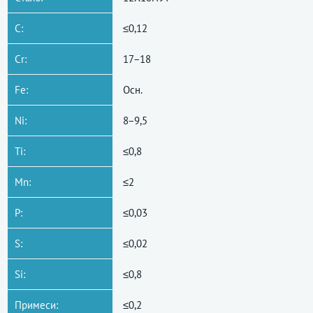
C:
≤0,12
Cr:
17−18
Fe:
Осн.
Ni:
8−9,5
Ti:
≤0,8
Mn:
≤2
P:
≤0,03
S:
≤0,02
Si:
≤0,8
Примеси:
≤0,2