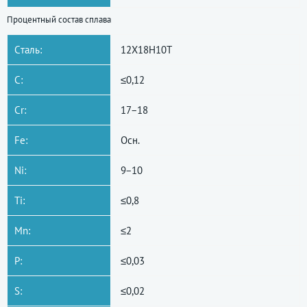
Процентный состав сплава
Cталь:
12Х18Н10Т
C:
≤0,12
Cr:
17−18
Fe:
Осн.
Ni:
9−10
Ti:
≤0,8
Mn:
≤2
P:
≤0,03
S:
≤0,02