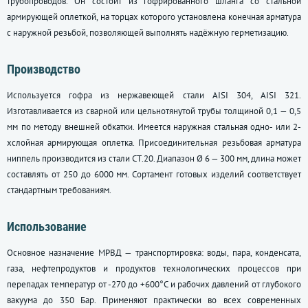
трубопроводов. Он состоит из гофрированного шланга со стальной
армирующей оплеткой, на торцах которого установлена конечная арматура
с наружной резьбой, позволяющей выполнять надёжную герметизацию.
Производство
Используется гофра из нержавеющей стали AISI 304, AISI 321.
Изготавливается из сварной или цельнотянутой трубы толщиной 0,1 — 0,5
мм по методу внешней обкатки. Имеется наружная стальная одно- или 2-
хслойная армирующая оплетка. Присоединительная резьбовая арматура
ниппель производится из стали СТ.20. Диапазон Ø 6 — 300 мм, длина может
составлять от 250 до 6000 мм. Сортамент готовых изделий соответствует
стандартным требованиям.
Использование
Основное назначение МРВД — транспортировка: воды, пара, конденсата,
газа, нефтепродуктов и продуктов технологических процессов при
перепадах температур от -270 до +600°С и рабочих давлений от глубокого
вакуума до 350 Бар. Применяют практически во всех современных