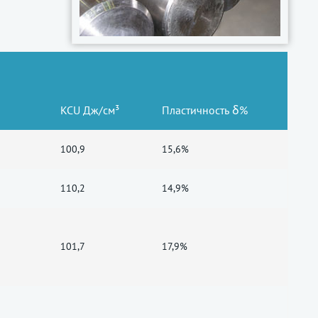
KCU Дж/см³
Пластичность δ%
100,9
15,6%
110,2
14,9%
101,7
17,9%