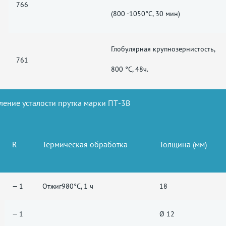
766
(800 -1050°C, 30 мин)
Глобулярная крупнозернистость,
761
800 °C, 48ч.
ление усталости прутка марки ПТ-3В
R
Термическая обработка
Толщина (мм)
— 1
Отжиг980°C, 1 ч
18
— 1
Ø 12