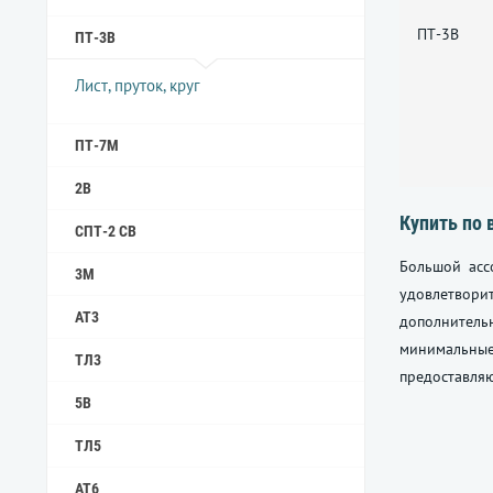
ПТ-3В
ПТ-3В
Лист, пруток, круг
ПТ-7М
2B
Купить по 
СПТ-2 СВ
Большой асс
3М
удовлетвори
АТ3
дополнитель
минимальные
ТЛ3
предоставляю
5B
ТЛ5
АТ6