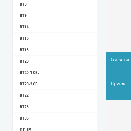
ВТ8
ВТ9
ВТ14
ВТ16
ВТ18
Сопротив
ВТ20
ВТ20-1 СВ.
Пруток
ВТ20-2 СВ.
ВТ22
ВТ23
ВТ35
ПТ-1М