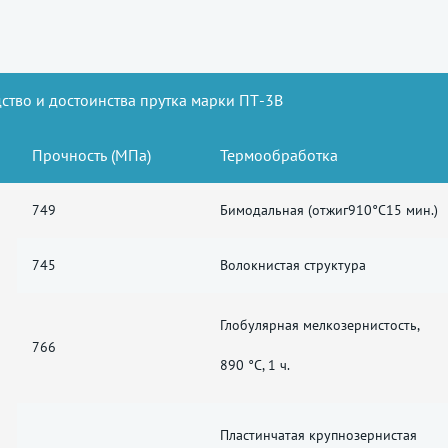
ство и достоинства прутка марки ПТ-3В
Прочность (МПа)
Термообработка
749
Бимодальная (отжиг910°C15 мин.)
745
Волокнистая структура
Глобулярная мелкозернистость,
766
890 °C, 1 ч.
Пластинчатая крупнозернистая