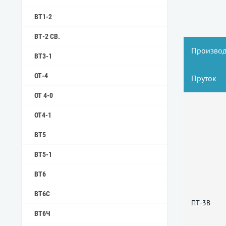
ВТ1-2
ВТ-2 СВ.
Производ
ВТ3-1
ОТ-4
Пруток
ОТ 4-0
ОТ4-1
ВТ5
ВТ5-1
ВТ6
ВТ6С
ПТ-3В
ВТ6Ч