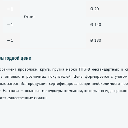
— 1
Ø 20
Отжиг
— 1
Ø 140
— 1
Ø 180
выгодной цене
ортимент проволоки, круга, прутка марки ПТ3-В нестандартных и 
ть оптовых и розничных покупателей. Цена формируется с учетом
ных затрат. Вся продукция сертифицирована, при необходимости пр
. На связи — опытные менеджеры компании, которые всегда проконс
тся существенные скидки.