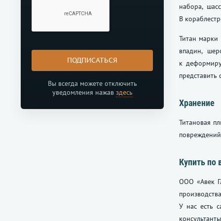
набора, шас
В кораблестр
Титан марки 
впадин, шер
ПОДПИСАТЬСЯ
к деформиру
представить
Вы всегда можете отключить
уведомления нажав
здесь
Хранение
Титановая пл
повреждений
Купить по 
ООО «Авек Г
производств
У нас есть 
консультанты