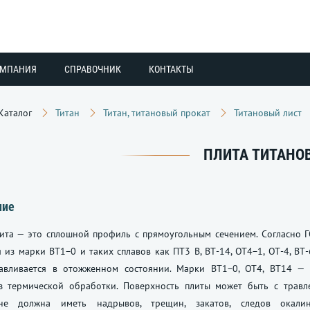
ОМПАНИЯ
СПРАВОЧНИК
КОНТАКТЫ
Каталог
Титан
Титан, титановый прокат
Титановый лист
ПЛИТА ТИТАНО
ние
лита — это сплошной профиль с прямоугольным сечением. Согласно
 из марки ВТ1−0 и таких сплавов как ПТ3 В, ВТ-14, ОТ4−1, ОТ-4, ВТ-
авливается в отожженном состоянии. Марки ВТ1−0, ОТ4, ВТ14 — 
з термической обработки. Поверхность плиты может быть с травл
 не должна иметь надрывов, трещин, закатов, следов окалин