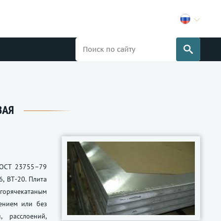
ВАЯ
ГОСТ 23755–79
6, ВТ-20. Плита
горячекатаным
ением или без
, расслоений,