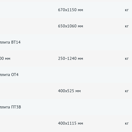
670x1150 мм
кг
650x1060 мм
кг
 плита ВТ14
300 мм
250−1240 мм
кг
 плита ОТ4
400x525 мм
кг
 плита ПТ3В
400x1115 мм
кг