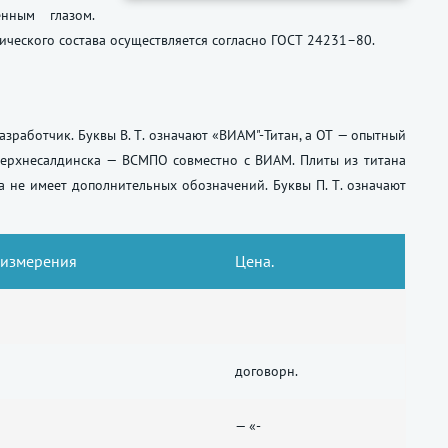
нным глазом.
ического состава осуществляется согласно
ГОСТ 24231–80
.
азработчик.
Буквы В. Т.
означают «ВИАМ"-Титан, а ОТ — опытный
Верхнесалдинска — ВСМПО совместно с ВИАМ. Плиты из титана
ка не имеет дополнительных обозначений.
Буквы П. Т.
означают
 измерения
Цена.
договорн.
— «-