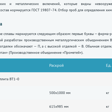
еских и металлических включений, которые видны невооруже
состав нормируется
ГОСТ 19807–74
. Отбор проб для определения хим
а
ые сплавы маркируются следующим образом: первые буквы — фирма-р
рый разработан производственным металлургическим объединением 
отделки обозначают — П, а с высокой отделкой — В. Обычная отдел
итан» (Производственное объединение «Прометей»).
Раскрой
Ед.
 плита ВТ1−0
500x1000 мм
кг
615x985 мм
кг