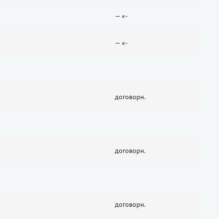
— «-
— «-
договорн.
договорн.
договорн.