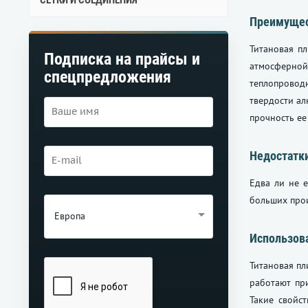
СЕТКИ И СОЕДИНЕНИЯ
Преимуще
Титановая пл
Подписка на прайсы и
атмосферной
спецпредложения
теплопровод
твердости ал
прочность ее
Недостатк
Едва ли не е
больших прои
Европа
Использов
Титановая пл
работают пр
Такие свойс