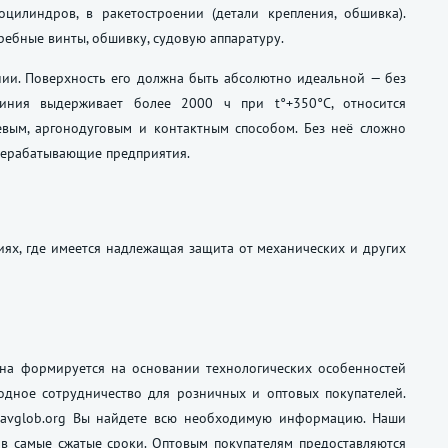
роцилиндров, в ракетостроении (детали крепления, обшивка).
ребные винты, обшивку, судовую аппаратуру.
нии. Поверхность его должна быть абсолютно идеальной — без
иния выдерживает более 2000 ч при t°+350°С, относится
евым, аргонодуговым и контактным способом. Без неё сложно
рерабатывающие предприятия.
иях, где имеется надлежащая защита от механических и других
Она формируется на основании технологических особенностей
одное сотрудничество для розничных и оптовых покупателей.
е avglob.org Вы найдете всю необходимую информацию. Наши
 в самые сжатые сроки. Оптовым покупателям предоставляются