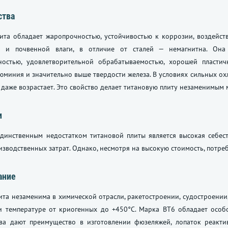
ства
ита обладает жаропрочностью, устойчивостью к коррозии, воздейств
 и почвенной влаги, в отличие от сталей — немагнитна. Она 
ностью, удовлетворительной обрабатываемостью, хорошей пластич
юминия и значительно выше твердости железа. В условиях сильных ох
 даже возрастает. Это свойство делает титановую плиту незаменимым
и
динственным недостатком титановой плиты является высокая себест
зводственных затрат. Однако, несмотря на высокую стоимость, потреб
ание
ита незаменима в химической отрасли, ракетостроении, судостроении
и температуре от криогенных до +450°С. Марка ВТ6 обладает особ
тва дают преимущество в изготовлении фюзеляжей, лопаток реакти