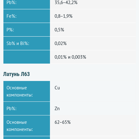
Pb%:
35,6−42,2%
Fe%:
0,8−1,9%
P%:
0,5%
Sb% и Bi%:
0,02%
0,01% и 0,003%
Латунь Л63
Основные
Сu
компоненты:
Pb%:
Zn
Основные
62−65%
компоненты: