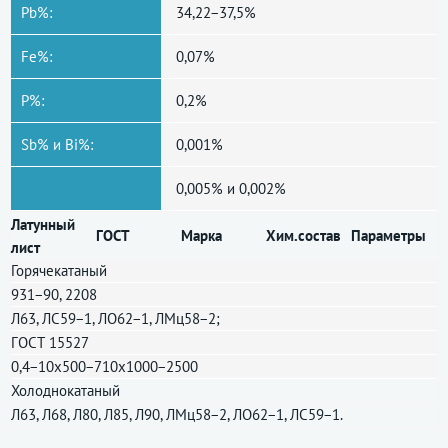
Pb%:
34,22−37,5%
Fe%:
0,07%
P%:
0,2%
Sb% и Bi%:
0,001%
0,005% и 0,002%
Латунный
ГОСТ
Марка
Хим.состав
Параметры
лист
Горячекатаный
931−90, 2208
Л63, ЛС59−1, ЛО62−1, ЛМц58−2;
ГОСТ 15527
0,4−10x500−710x1000−2500
Холоднокатаный
Л63, Л68, Л80, Л85, Л90, ЛМц58−2, ЛО62−1, ЛС59−1.