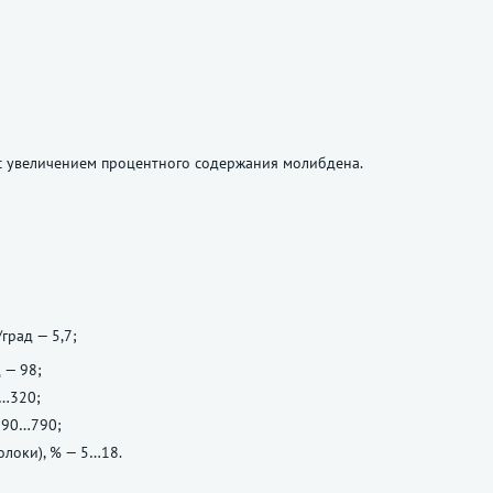
 с увеличением процентного содержания молибдена.
град — 5,7;
 — 98;
0…320;
 590…790;
олоки), % — 5…18.