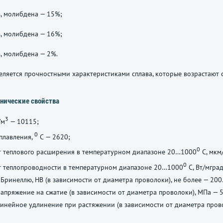
, молибдена — 15%;
, молибдена — 16%;
, молибдена — 2%.
ляется прочностными характеристиками сплава, которые возрастают
нические свойства
3
/м
— 10115;
0
плавления,
С — 2620;
0
 теплового расширения в температурном диапазоне 20…1000
С, мкм/
0
 теплопроводности в температурном диапазоне 20…1000
С, Вт/мград
 Бринеллю, НВ (в зависимости от диаметра проволоки), не более — 20
апряжение на сжатие (в зависимости от диаметра проволоки), МПа —
инейное удлинение при растяжении (в зависимости от диаметра пров