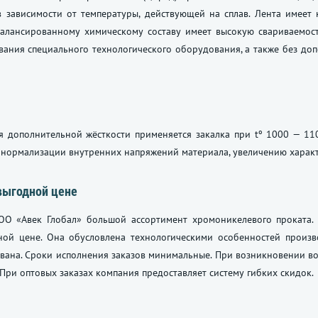
 зависимости от температуры, действующей на сплав. Лента имеет к
балансированному химическому составу имеет высокую свариваемост
вания специального технологического оборудования, а также без д
я дополнительной жёсткости применяется закалка при tº 1000 — 11
 нормализации внутренних напряжений материала, увеличению характ
выгодной цене
ОО «Авек Глобал» большой ассортимент хромоникелевого проката
ной цене. Она обусловлена технологическими особенностей произв
вана. Сроки исполнения заказов минимальные. При возникновении в
При оптовых заказах компания предоставляет систему гибких скидок.