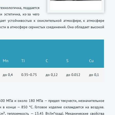
 технологична, поддается
 эстетична, из-за чего
дает устойчивостью к окислительной атмосфере, к атмосфере
вости в атмосфере сернистых соединений. Она обладает высокой
Mn
Ti
С
S
Cu
до 0,4
0.35−0.75
до 0,12
до 0.012
до 0,1
00 МПа и около 180 МПа — предел текучести, незначительное
 в конце — 850 °C. Готовое изделие охлаждается на воздухе.
м³, теплоемкость — 13.45 Вт/(м*град). Механические свойства