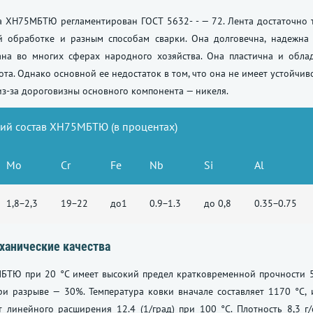
ва ХН75МБТЮ регламентирован
ГОСТ 5632
- - — 72. Лента достаточно
й обработке и разным способам сварки. Она долговечна, надежна и
ана во многих сферах народного хозяйства. Она пластична и обла
ота. Однако основной ее недостаток в том, что она не имеет устойчи
из-за дороговизны основного компонента — никеля.
ий состав ХН75МБТЮ (в процентах)
Mo
Cr
Fe
Nb
Si
Al
1,8−2,3
19−22
до1
0.9−1.3
до 0,8
0.35−0.75
ханические качества
БТЮ при 20 °C имеет высокий предел кратковременной прочности 5
и разрыве — 30%. Температура ковки вначале составляет 1170 °C, и
линейного расширения 12.4 (1/град) при 100 °C. Плотность 8,3 г/с