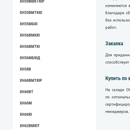
ХН50МВКТЮР
изменяются в
ХН55ВМТКЮ
благодаря с
без использо
ХН55МБЮ
работ.
ХН56ВМКЮ
Закалка
ХН56ВМТЮ
Для придани
ХН56МБЮД
способствует
ХН58В
Купить по 
ХН60ВМТЮР
На складе О
ХН60ВТ
по оптималь
ХН60М
сертифициро
менеджеров. 
ХН60Ю
ХН62ВМЮТ