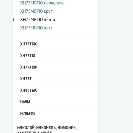
ХН75МБТЮ проволока
ХН75МБТЮ круг
ХН75МБТЮ лента
ХН75МБТЮ лист
ХН75ТБЮ
ХН77ТЮ
ХН77ТЮР
ХН78Т
ХН80ТБЮ
Н65М
Н70МФВ
ИНКОЛОЙ, ИНКОНЕЛЬ, НИМОНИК,