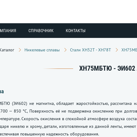
ОМПАНИЯ
СПРАВОЧНИК
КОНТАКТЫ
Каталог
Никелевые сплавы
Стали ХН32Т - ХН78Т
ХН75М
ХН75МБТЮ - ЭИ602
ва
БТЮ (ЭИ602) не магнитна, обладает жаростойкостью, рассчитана н
 700 — 850 °C, Поверхность её не подвержена окислению при долго
мпературе. Скорость окисления в спокойной атмосфере воздуха состав
одаря никелю и хрому, детали, изготовленные из данной ленты, име
беспечивая повышенную надежность оборудования.