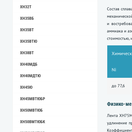
ХН32Т
Состав спла
механическо
ХН35ВБ
и востребов
ХН35ВТ
аммиака и аз
стоимостью, 
ХН35ВТЮ
ХН38ВТ
Химическ
ХН40МДБ
Ni
ХН40МДТЮ
до 77,6
ХН45Ю
ХН45МВТЮБР
Физико-ме
ХН50МВТЮБ
Лента ХН75М
ХН50ВМТЮБК
удлинение пр
Коэффициент 