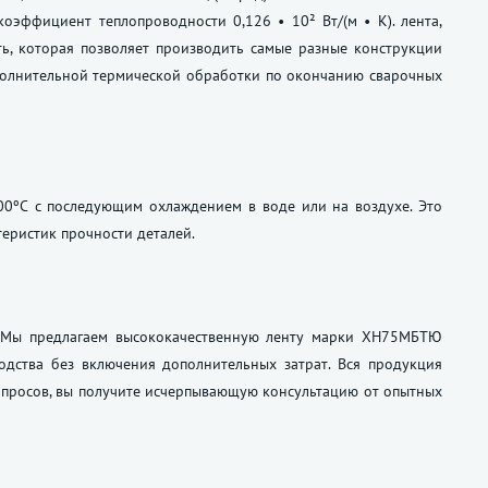
оэффициент теплопроводности 0,126 • 10² Вт/(м • К). лента,
ь, которая позволяет производить самые разные конструкции
ополнительной термической обработки по окончанию сварочных
00ºС с последующим охлаждением в воде или на воздухе. Это
еристик прочности деталей.
. Мы предлагаем высококачественную ленту марки ХН75МБТЮ
одства без включения дополнительных затрат. Вся продукция
опросов, вы получите исчерпывающую консультацию от опытных