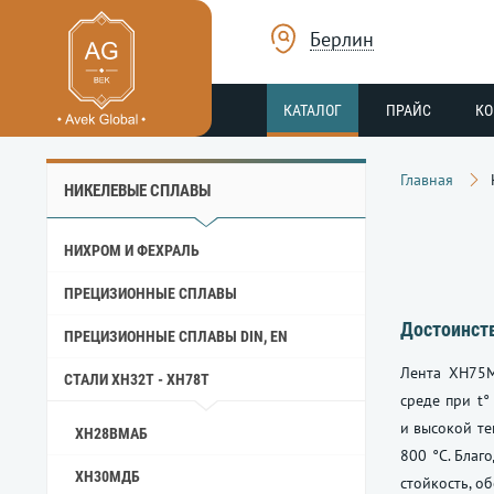
Берлин
КАТАЛОГ
ПРАЙС
К
Главная
НИКЕЛЕВЫЕ СПЛАВЫ
НИХРОМ И ФЕХРАЛЬ
ПРЕЦИЗИОННЫЕ СПЛАВЫ
Достоинст
ПРЕЦИЗИОННЫЕ СПЛАВЫ DIN, EN
Лента ХН75М
СТАЛИ ХН32Т - ХН78Т
среде при t°
и высокой те
ХН28ВМАБ
800 °C. Благ
ХН30МДБ
стойкость, о