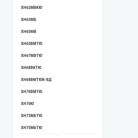
ХН62МВКЮ
ХН63МБ
ХН65МВ
ХН65ВМТЮ
ХН67МВТЮ
ХН68ВКТЮ
ХН68ВМТЮК-ВД
ХН70ВМТЮ
ХН70Ю
ХН73МБТЮ
ХН75МБТЮ