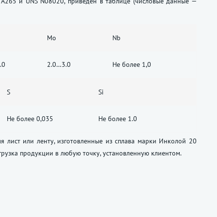
 A265 и UNS N08020, приведен в таблице (числовые данные —
Mo
Nb
.0
2.0…3.0
Не более 1,0
S
Si
Не более 0,035
Не более 1.0
я лист или ленту, изготовленные из сплава марки Инколой 20
тгрузка продукции в любую точку, установленную клиентом.