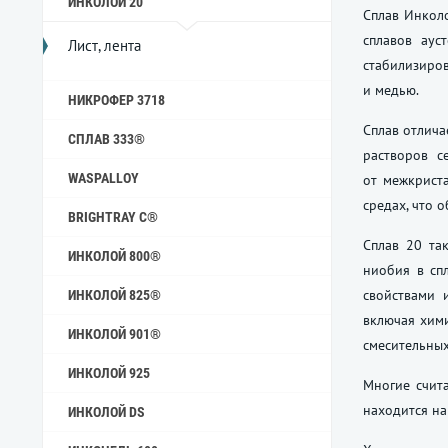
ИНКОЛОЙ 20
Сплав Инколо
сплавов аус
Лист, лента
стабилизиро
и медью.
НИКРОФЕР 3718
Сплав отлича
СПЛАВ 333®
растворов с
WASPALLOY
от межкрист
средах, что 
BRIGHTRAY C®
Сплав 20 та
ИНКОЛОЙ 800®
ниобия в сп
свойствами 
ИНКОЛОЙ 825®
включая хими
ИНКОЛОЙ 901®
смесительных
ИНКОЛОЙ 925
Многие счита
находится на
ИНКОЛОЙ DS