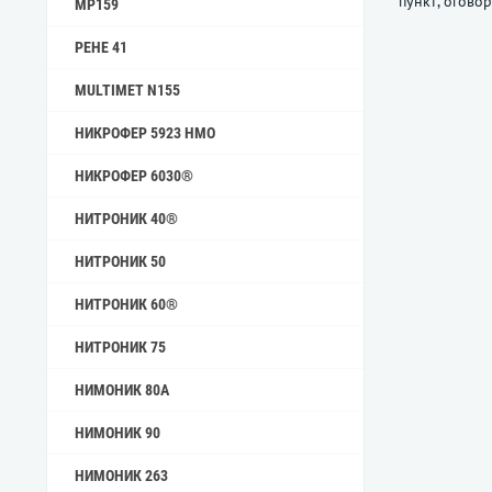
пункт, огово
MP159
РЕНЕ 41
MULTIMET N155
НИКРОФЕР 5923 HMO
НИКРОФЕР 6030®
НИТРОНИК 40®
НИТРОНИК 50
НИТРОНИК 60®
НИТРОНИК 75
НИМОНИК 80А
НИМОНИК 90
НИМОНИК 263