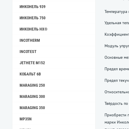
ИНКОНЕЛЬ 939
Температура 
ИНКОНЕЛЬ 750
Удельная теп
ИНКОНЕЛЬ HX®
Коэффициент 
INCOTHERM
Модуль упруг
INCOTEST
Основные мех
JETHETE M152
Предел време
КОБАЛЬТ 6B
Предел текуч
MARAGING 250
Относительно
MARAGING 300
Твёрдость по
MARAGING 350
Приобрести п
MP35N
марки Инколо