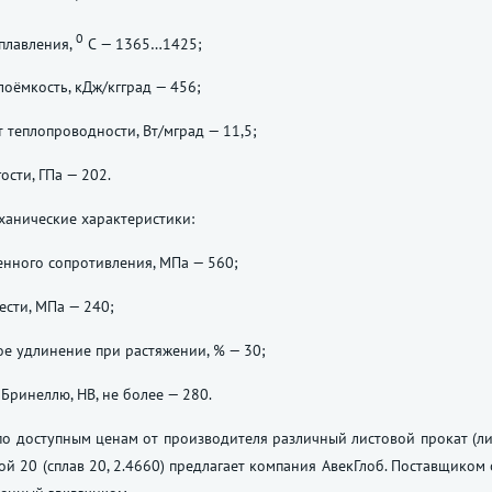
0
плавления,
С — 1365…1425;
лоёмкость, кДж/кгград — 456;
теплопроводности, Вт/мград — 11,5;
ости, ГПа — 202.
анические характеристики:
нного сопротивления, МПа — 560;
ести, МПа — 240;
е удлинение при растяжении, % — 30;
 Бринеллю, НВ, не более — 280.
о доступным ценам от производителя различный листовой прокат (лис
й 20 (сплав 20, 2.4660) предлагает компания АвекГлоб. Поставщиком