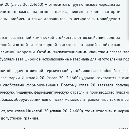
й 20 (сплав 20, 2.4660) — относится к группе низкоуглеродистых
тенитного класса на основе железа, никеля и хрома, которые
ваны ниобием, а также дополнительно легированы молибденом
ется повышенной химической стойкостью от воздействия водных
ерной, азотной и фосфорной кислот и отличной стойкостью
аллитной коррозии. Особым эксплуатационным свойством сплава яв
обуславливает широкое использование материала для изготовления по
кже обладает отличной термической устойчивостью к общей, щеле
лаве марки Инколой 20 (сплав 20, 2.4660) удачно сочетаются ант
и удобствами формоизменения. Поэтому сплав 20 является попул
ческую, пищевую, фармацевтическую отрасли и производство пластмас
 баках, оборудовании для очистки металлов и травления, а также в р
ют, что сплав Инколой 20 (сплав 20, 2.4660) стоит относить к нер
 допустимой границе.