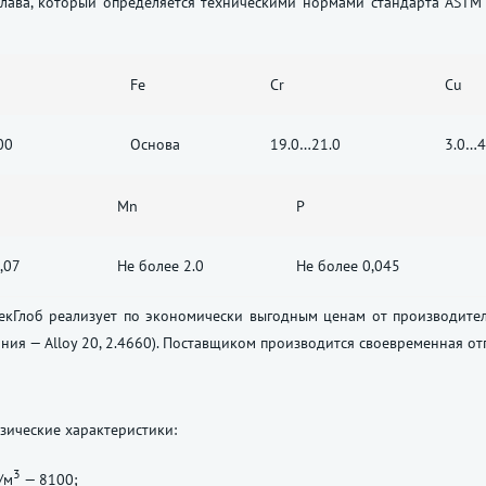
плава, который определяется техническими нормами стандарта ASTM
Fe
Cr
Cu
00
Основа
19.0…21.0
3.0…4
Mn
P
,07
Не более 2.0
Не более 0,045
екГлоб реализует по экономически выгодным ценам от производител
ания — Alloy 20, 2.4660). Поставщиком производится своевременная о
зические характеристики:
3
/м
— 8100;