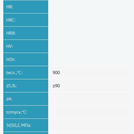
HB:
HRC:
HRB:
HV:
HSh:
tисп.,°C:
900
d5,%:
≥90
d4:
tотпуск,°C:
St|S0,2, МПа: