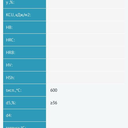
y ,%:
KCU, кДж/м2:
HB:
HRC:
HRB:
HV:
HSh:
tисп.,°C:
600
d5,%:
≥36
d4:
tотпуск,°C: