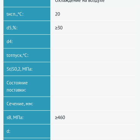
Охлаждение на воздухе
tисп.,°C:
20
d5,%:
≥30
d4:
tотпуск,°C:
St|S0,2, МПа:
Состояние
поставки:
Сечение, мм:
sB, МПа:
≥460
d: