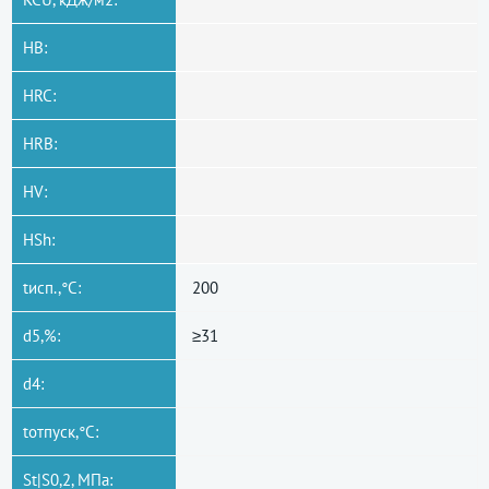
HB:
HRC:
HRB:
HV:
HSh:
tисп.,°C:
200
d5,%:
≥31
d4:
tотпуск,°C:
St|S0,2, МПа: