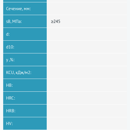
Сечение, мм:
sB, МПа:
≥245
d:
d10:
y ,%:
KCU, кДж/м2:
HB:
HRC:
HRB:
HV: