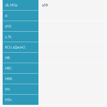
sB, МПа:
≥59
d:
d10:
y ,%:
KCU, кДж/м2:
HB:
HRC:
HRB:
HV:
HSh: