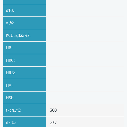
d10:
y ,%:
KCU, кДж/м2:
HB:
HRC:
HRB:
HV:
HSh:
tисп.,°C:
300
d5,%:
≥32