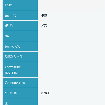
HSh:
tисп.,°C:
400
d5,%:
≥33
d4:
tотпуск,°C:
St|S0,2, МПа:
Состояние
поставки:
Сечение, мм:
sB, МПа:
≥280
d: