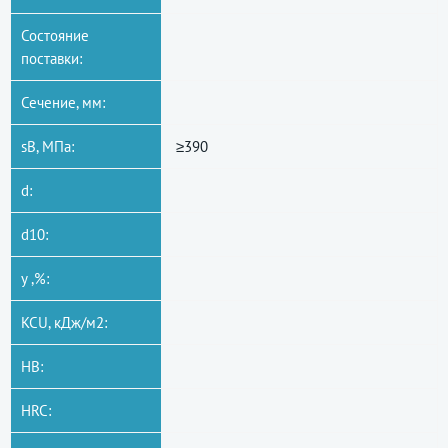
Состояние
поставки:
Сечение, мм:
sB, МПа:
≥390
d:
d10:
y ,%:
KCU, кДж/м2:
HB:
HRC: