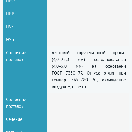
HRC:
HRB:
HV:
HSh:
Состояние
листовой горячекатаный прокат
поставок:
(4,0−25,0 мм) холоднокатаный
(4,0−5,0 мм) на основании
ГОСТ 7350–77
. Отпуск отжиг при
темпер. 765−780 °C, охлаждение
воздухом, с печью.
Состояние
поставок:
Сечение: