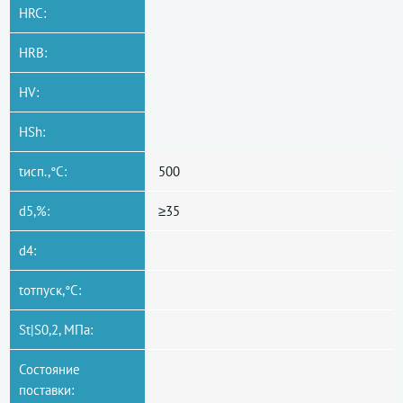
HRC:
HRB:
HV:
HSh:
tисп.,°C:
500
d5,%:
≥35
d4:
tотпуск,°C:
St|S0,2, МПа:
Состояние
поставки: