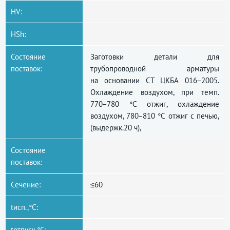
HV:
HSh:
Состояние
Заготовки детали для
поставок:
трубопроводной арматуры
на основании СТ ЦКБА 016−2005.
Охлаждение воздухом, при темп.
770−780 °С отжиг, охлаждение
воздухом, 780−810 °С отжиг с печью,
(выдержк.20 ч),
Состояние
поставок:
Сечение:
≤60
tисп.,°C:
tотпуск,°C: