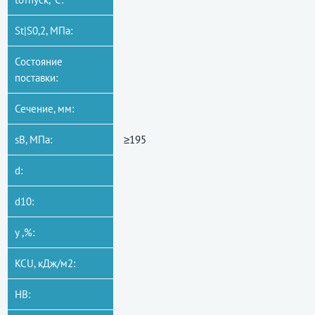
St|S0,2, МПа:
Состояние
поставки:
Сечение, мм:
sB, МПа:
≥195
d:
d10:
y ,%:
KCU, кДж/м2:
HB: