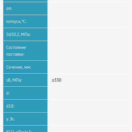
d4:
tотпуск,°C:
St|S0,2, МПа:
Состояние
поставки:
Сечение, мм:
sB, МПа:
≥330
d:
d10:
y ,%:
KCU, кДж/м2: