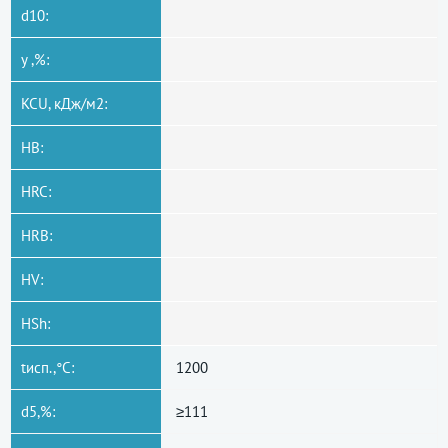
d10:
y ,%:
KCU, кДж/м2:
HB:
HRC:
HRB:
HV:
HSh:
tисп.,°C:
1200
d5,%:
≥111