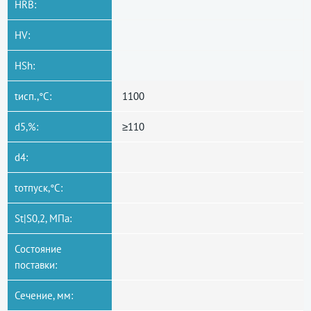
HRB:
HV:
HSh:
tисп.,°C:
1100
d5,%:
≥110
d4:
tотпуск,°C:
St|S0,2, МПа:
Состояние
поставки:
Сечение, мм: