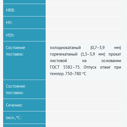
HRB:
HV:
HSh:
Состояние
холоднокатаный (0,7−3,9 мм)
поставок:
горячекатаный (1,5−3,9 мм) прокат
листовой на основании
ГОСТ 5582–75
. Отпуск отжиг при
темпер. 750−780 °C
Состояние
поставок:
Сечение:
tисп.,°C: