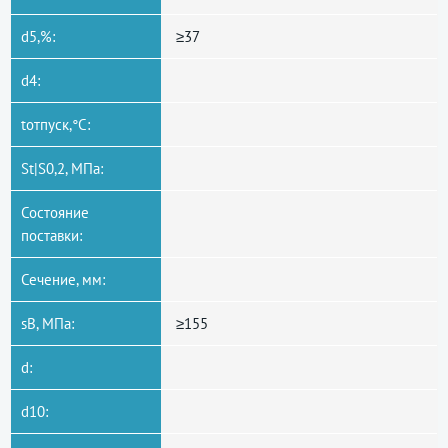
d5,%:
≥37
d4:
tотпуск,°C:
St|S0,2, МПа:
Состояние
поставки:
Сечение, мм:
sB, МПа:
≥155
d:
d10: