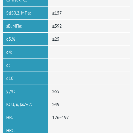
St|S0,2, МПа:
≥157
sB, МПа:
≥392
d5,%:
≥25
d4:
d:
d10:
y ,%:
≥55
KCU, кДж/м2:
≥49
HB:
126−197
HRC: