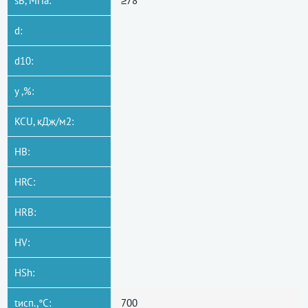
sB, МПа:
≥78
d:
d10:
y ,%:
KCU, кДж/м2:
HB:
HRC:
HRB:
HV:
HSh:
tисп.,°C:
700