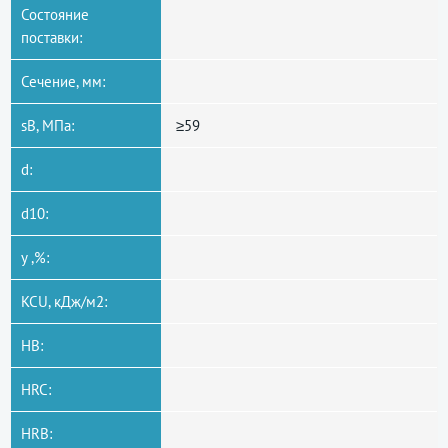
Состояние
поставки:
Сечение, мм:
sB, МПа:
≥59
d:
d10:
y ,%:
KCU, кДж/м2:
HB:
HRC:
HRB: