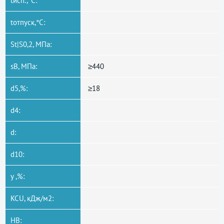
tисп.,°C:
tотпуск,°C:
St|S0,2, МПа:
sB, МПа:
≥440
d5,%:
≥18
d4:
d:
d10:
y ,%:
KCU, кДж/м2:
HB: