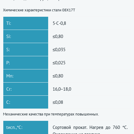
Химические характеристики стали 08Х17Т
Ti:
5·С-0,8
Si:
≤0,80
S:
≤0,035
P:
≤0,025
Mn:
≤0,80
Cr:
16,0−18,0
C:
≤0,08
Механические качества при температурах повышенных.
tисп.,°C:
Сортовой прокат. Нагрев до 760 °C.