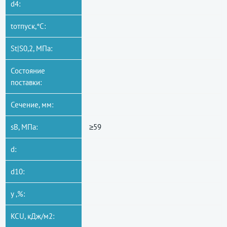
d4:
tотпуск,°C:
St|S0,2, МПа:
Состояние
поставки:
Сечение, мм:
sB, МПа:
≥59
d:
d10:
y ,%:
KCU, кДж/м2: