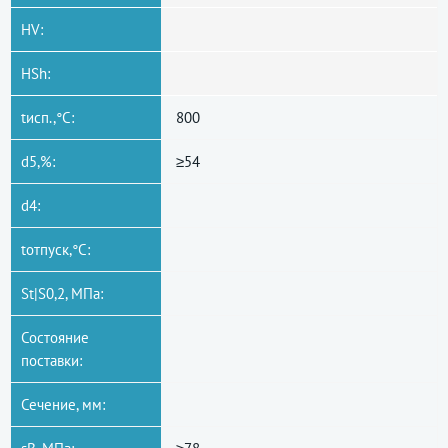
HV:
HSh:
tисп.,°C:
800
d5,%:
≥54
d4:
tотпуск,°C:
St|S0,2, МПа:
Состояние
поставки:
Сечение, мм: