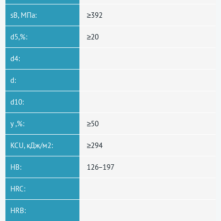
sB, МПа:
≥392
d5,%:
≥20
d4:
d:
d10:
y ,%:
≥50
KCU, кДж/м2:
≥294
HB:
126−197
HRC:
HRB: