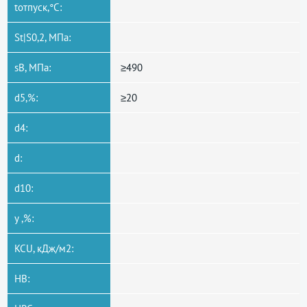
tотпуск,°C:
St|S0,2, МПа:
sB, МПа:
≥490
d5,%:
≥20
d4:
d:
d10:
y ,%:
KCU, кДж/м2:
HB: