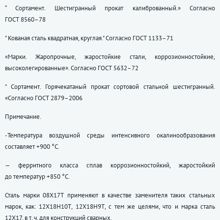
“ Сортамент. Шестигранный прокат калиброванный.» Согласно
ГОСТ 8560–78
" Кованая сталь квадратная, круглая." Согласно
ГОСТ 1133–71
«Марки. Жаропрочные, жаростойкие стали, коррозионностойкие,
высоколегированные». Согласно
ГОСТ 5632–72
" Сортамент. Горячекатаный прокат сортовой стальной шестигранный.
«Согласно
ГОСТ 2879–2006
Примечание.
-Температура воздушной среды интенсивного окалинообразования
составляет +900 °C.
— ферритного класса сплав коррозионностойкий, жаростойкий
до температур +850 °С.
Сталь марки 08Х17Т применяют в качестве заменителя таких стальных
марок, как: 12Х18Н10Т, 12Х18Н9Т, с тем же целями, что и марка сталь
12Х17,
в т. ч.
для конструкций сварных.