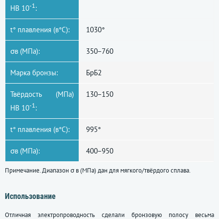
-1
НВ 10
:
t° плавления (в°С):
1030°
σв (МПа):
350−760
Марка бронзы:
БрБ2
Твёрдость (МПа)
130−150
-1
НВ 10
:
t° плавления (в°С):
995°
σв (МПа):
400−950
Примечание. Диапазон σ в (МПа) дан для мягкого/твёрдого сплава.
Использование
Отличная электропроводность сделали бронзовую полосу весьма