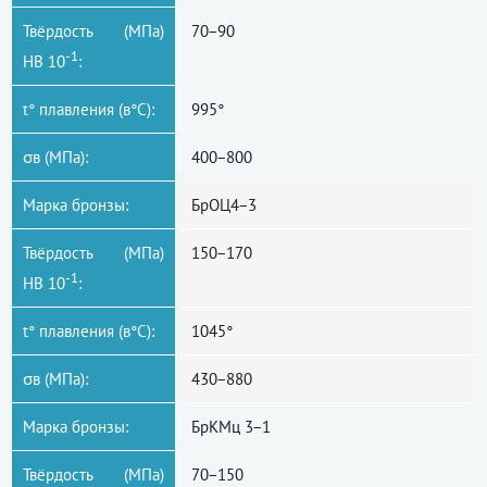
Твёрдость (МПа)
70−90
-1
НВ 10
:
t° плавления (в°С):
995°
σв (МПа):
400−800
Марка бронзы:
БрОЦ4−3
Твёрдость (МПа)
150−170
-1
НВ 10
:
t° плавления (в°С):
1045°
σв (МПа):
430−880
Марка бронзы:
БрКМц 3−1
Твёрдость (МПа)
70−150