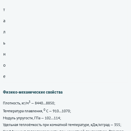
т
а
л
ь
н
о
е
Физико-механические свойства
3
Плотность, кг/м
— 8440…8850;
0
Температура плавления,
С — 910…1070;
Модуль упругости, ГПа — 102…114;
Удельная теплоёмкость при комнатной температуре, кДж/кгград — 355;