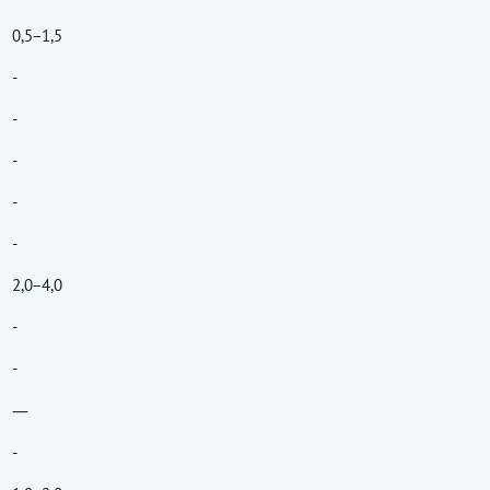
0,5−1,5
-
-
-
-
-
2,0−4,0
-
-
―
-