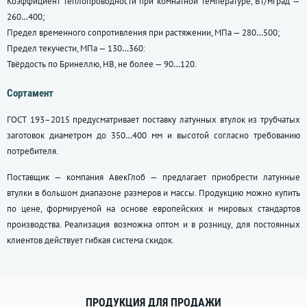
Коэффициент теплопроводности при комнатной температуре, Вт/мград —
260…400;
Предел временного сопротивления при растяжении, МПа — 280…500;
Предел текучести, МПа — 130…360:
Твёрдость по Бринеллю, НВ, не более — 90…120.
Сортамент
ГОСТ 193–2015 предусматривает поставку латунных втулок из трубчатых
заготовок диаметром до 350…400 мм и высотой согласно требованию
потребителя.
Поставщик — компания АвекГлоб — предлагает приобрести латунные
втулки в большом диапазоне размеров и массы. Продукцию можно купить
по цене, формируемой на основе европейских и мировых стандартов
производства. Реализация возможна оптом и в розницу, для постоянных
клиентов действует гибкая система скидок.
ПРОДУКЦИЯ ДЛЯ ПРОДАЖИ