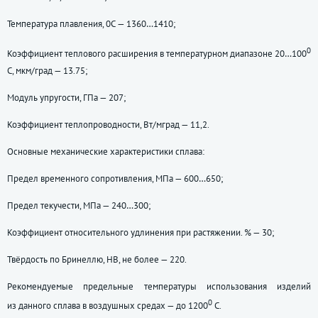
Температура плавления, 0С — 1360…1410;
0
Коэффициент теплового расширения в температурном диапазоне 20…100
С, мкм/град — 13.75;
Модуль упругости, ГПа — 207;
Коэффициент теплопроводности, Вт/мград — 11,2.
Основные механические характеристики сплава:
Предел временного сопротивления, МПа — 600…650;
Предел текучести, МПа — 240…300;
Коэффициент относительного удлинения при растяжении. % — 30;
Твёрдость по Бринеллю, НВ, не более — 220.
Рекомендуемые предельные температуры использования изделий
0
из данного сплава в воздушных средах — до 1200
С.