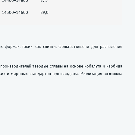
14400−14800
87,5
14300−14600
89,0
х формах, таких как слитки, фольга, мишени для распыления
производителей твёрдые сплавы на основе кобальта и карбида
их и мировых стандартов производства. Реализация возможна