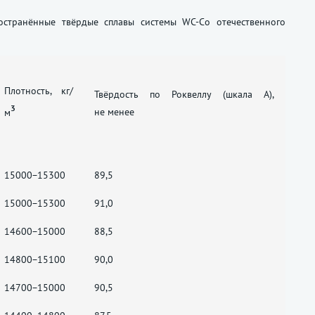
странённые твёрдые сплавы системы WC-Co отечественного
Плотность, кг/
Твёрдость по Роквеллу (шкала A),
3
не менее
м
15000−15300
89,5
15000−15300
91,0
14600−15000
88,5
14800−15100
90,0
14700−15000
90,5