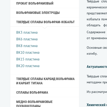
Твёрдые спл
ПРОКАТ ВОЛЬФРАМОВЫЙ
керамическо
ВОЛЬФРАМОВЫЕ ЭЛЕКТРОДЫ
представляют
кобальта по
ТВЕРДЫЕ СПЛАВЫ ВОЛЬФРАМ-КОБАЛЬТ
обладать 
Содержание 
ВК3 пластина
от применени
ВК6 пластина
ВК8 пластина
Основные сво
ВК10 пластина
изгибу.
ВК15 пластина
ВК20 пластина
Актуальност
Твёрдые спла
ТВЕРДЫЕ СПЛАВЫ КАРБИД ВОЛЬФРАМА
методами пре
И КАРБИТ ТИТАНА
Из рассматри
СПЛАВЫ ВОЛЬФРАМА
МЕДНО-ВОЛЬФРАМОВЫЕ
Химический 
ПСЕВДОСПЛАВЫ