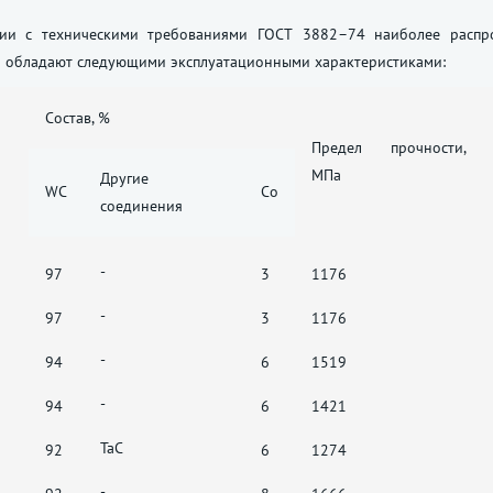
вии с техническими требованиями
ГОСТ 3882–74
наиболее распро
а обладают следующими эксплуатационными характеристиками:
Состав, %
Предел прочности,
МПа
Другие
WC
Co
соединения
-
97
3
1176
-
97
3
1176
-
94
6
1519
-
94
6
1421
ТаС
92
6
1274
-