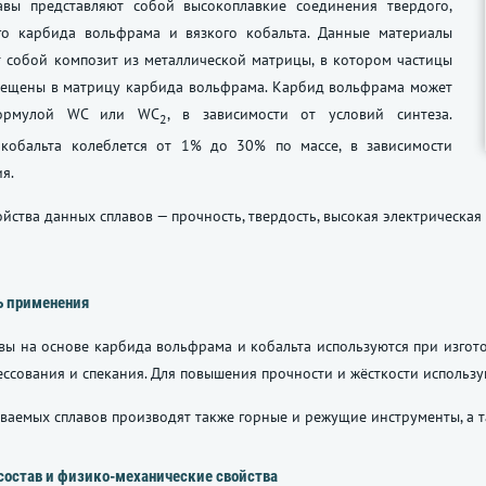
авы представляют собой высокоплавкие соединения твердого,
го карбида вольфрама и вязкого кобальта. Данные материалы
 собой композит из металлической матрицы, в котором частицы
мещены в матрицу карбида вольфрама. Карбид вольфрама может
формулой WC или WC
, в зависимости от условий синтеза.
2
кобальта колеблется от 1% до 30% по массе, в зависимости
я.
йства данных сплавов — прочность, твердость, высокая электрическая
ь применения
вы на основе карбида вольфрама и кобальта используются при изго
ссования и спекания. Для повышения прочности и жёсткости использ
ваемых сплавов производят также горные и режущие инструменты, а 
состав и физико-механические свойства