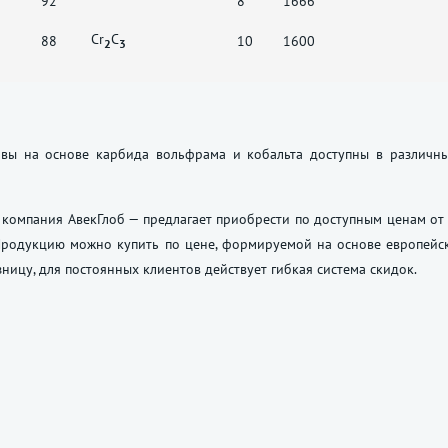
92
8
1666
Сr
C
88
10
1600
2
3
авы на основе карбида вольфрама и кобальта доступны в различны
компания АвекГлоб — предлагает приобрести по доступным ценам от 
Продукцию можно купить по цене, формируемой на основе европейск
зницу, для постоянных клиентов действует гибкая система скидок.