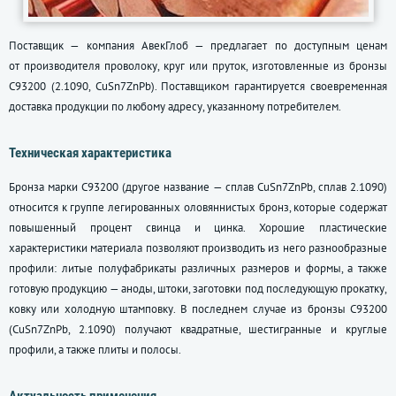
Поставщик — компания АвекГлоб — предлагает по доступным ценам
от производителя проволоку, круг или пруток, изготовленные из бронзы
С93200 (2.1090, CuSn7ZnPb). Поставщиком гарантируется своевременная
доставка продукции по любому адресу, указанному потребителем.
Техническая характеристика
Бронза марки С93200 (другое название — сплав CuSn7ZnPb, сплав 2.1090)
относится к группе легированных оловяннистых бронз, которые содержат
повышенный процент свинца и цинка. Хорошие пластические
характеристики материала позволяют производить из него разнообразные
профили: литые полуфабрикаты различных размеров и формы, а также
готовую продукцию — аноды, штоки, заготовки под последующую прокатку,
ковку или холодную штамповку. В последнем случае из бронзы С93200
(CuSn7ZnPb, 2.1090) получают квадратные, шестигранные и круглые
профили, а также плиты и полосы.