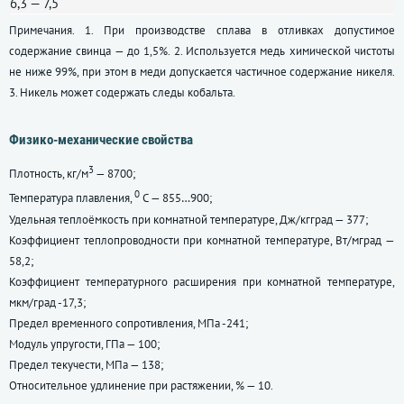
6,3 — 7,5
Примечания. 1. При производстве сплава в отливках допустимое
содержание свинца — до 1,5%. 2. Используется медь химической чистоты
не ниже 99%, при этом в меди допускается частичное содержание никеля.
3. Никель может содержать следы кобальта.
Физико-механические свойства
3
Плотность, кг/м
— 8700;
0
Температура плавления,
С — 855…900;
Удельная теплоёмкость при комнатной температуре, Дж/кгград — 377;
Коэффициент теплопроводности при комнатной температуре, Вт/мград —
58,2;
Коэффициент температурного расширения при комнатной температуре,
мкм/град -17,3;
Предел временного сопротивления, МПа -241;
Модуль упругости, ГПа — 100;
Предел текучести, МПа — 138;
Относительное удлинение при растяжении, % — 10.