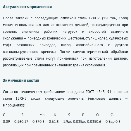
Актуальность применения
После закалки с последующим отпуском сталь 12ХН2 (15СrNi6, 15hn)
может использоваться для изготовления деталей, эксплуатируемых при
средних значениях рабочих нагрузок и скоростей взаимного
скольжения — приводных конических шестерен, ступиц колёс, кулачковых
муфт различных приводов, валов, автомобильного и другого
высоконагруженного крепежа. После химико-термической обработки
рассматриваемые стали могут применяться при изготовлении деталей,
работающих при повышенных значениях трения скольжения.
Химический состав
Согласно техническим требованиям стандарта
ГОСТ 4543–91
в состав
стали 12ХН2 входят следующие элементы (числовые данные —
в процентах):
C
Si
Mn
Ni
S
P
Cr
Cu
0.09 — 0.16
0.17 — 0.37
0.3 — 0.6
1.5 — 1.9
до 0.035
до 0.035
0.6 — 0.9
до 0.3