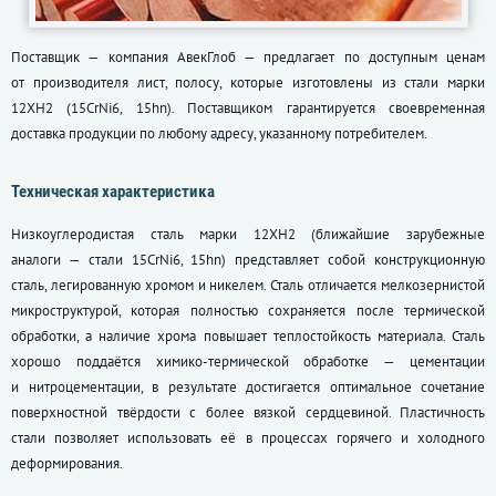
Поставщик — компания АвекГлоб — предлагает по доступным ценам
от производителя лист, полосу, которые изготовлены из стали марки
12ХН2 (15СrNi6, 15hn). Поставщиком гарантируется своевременная
доставка продукции по любому адресу, указанному потребителем.
Техническая характеристика
Низкоуглеродистая сталь марки 12ХН2 (ближайшие зарубежные
аналоги — стали 15СrNi6, 15hn) представляет собой конструкционную
сталь, легированную хромом и никелем. Сталь отличается мелкозернистой
микроструктурой, которая полностью сохраняется после термической
обработки, а наличие хрома повышает теплостойкость материала. Сталь
хорошо поддаётся химико-термической обработке — цементации
и нитроцементации, в результате достигается оптимальное сочетание
поверхностной твёрдости с более вязкой сердцевиной. Пластичность
стали позволяет использовать её в процессах горячего и холодного
деформирования.