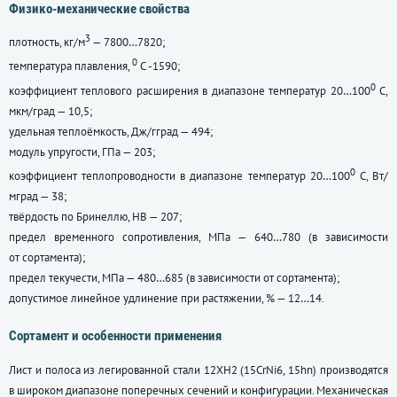
Физико-механические свойства
3
плотность, кг/м
— 7800…7820;
0
температура плавления,
С -1590;
0
коэффициент теплового расширения в диапазоне температур 20…100
С,
мкм/град — 10,5;
удельная теплоёмкость, Дж/гград — 494;
модуль упругости, ГПа — 203;
0
коэффициент теплопроводности в диапазоне температур 20…100
С, Вт/
мград — 38;
твёрдость по Бринеллю, НВ — 207;
предел временного сопротивления, МПа — 640…780 (в зависимости
от сортамента);
предел текучести, МПа — 480…685 (в зависимости от сортамента);
допустимое линейное удлинение при растяжении, % — 12…14.
Сортамент и особенности применения
Лист и полоса из легированной стали 12ХН2 (15СrNi6, 15hn) производятся
в широком диапазоне поперечных сечений и конфигурации. Механическая