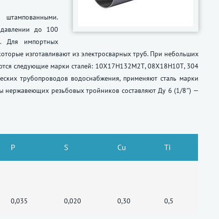
штампованными.
 давлении до 100
. Для импортных
оторые изготавливают из электросварных труб. При небольших
яются следующие марки сталей: 10Х17Н132М2Т, 08Х18Н10Т, 304
ических трубопроводов водоснабжения, применяют сталь марки
ры нержавеющих резьбовых тройников составляют Ду 6 (1/8″) —
P
S
Cu
Ti
0,035
0,020
0,30
0,5