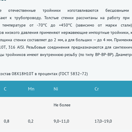
ие отечественные тройники изготавливаются бесшовными 
ают к трубопроводу. Толстые стенки рассчитаны на работу при
 температуре от -70°С до +450°С (зависимо от марки стали)
ов низкого давления применяют нержавеющие импортные тройники, к
лщина стенки составляет до 2 мм, а для больших — до 4 мм. Примен
10Т, 316 AISI. Резьбовые соединения предназначаются для сантехн
нцы тройников имеют внутреннюю резьбу (по типу ВР-ВР-ВР). Диамет
состав 08Х18Н10Т в процентах (ГОСТ 5832−72)
С
Mn
Ni
Cr
Не более
0,8
0,2
9,0−11,0
17,0−19,0