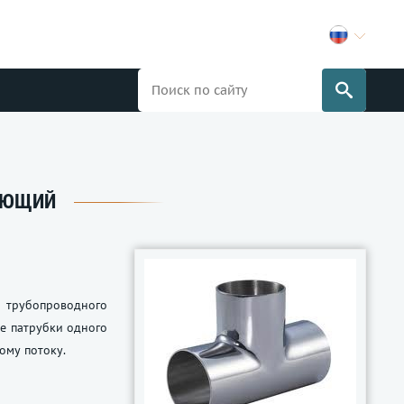
ЕЮЩИЙ
я трубопроводного
се патрубки одного
ому потоку.