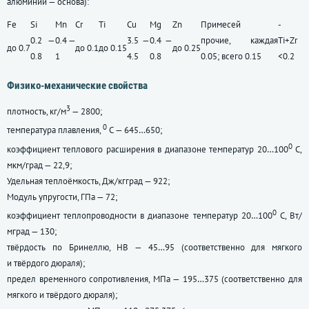
алюминий — основа):
Fe
Si
Mn
Cr
Ti
Cu
Mg
Zn
Примесей
-
0.2 —
0.4 —
3.5 —
0.4 —
прочие, каждая
Ti+Zr
до 0.7
до 0.1
до 0.15
до 0.25
0.8
1
4.5
0.8
0.05; всего 0.15
<0.2
Физико-механические свойства
3
плотность, кг/м
— 2800;
0
температура плавления,
С — 645…650;
0
коэффициент теплового расширения в диапазоне температур 20…100
С,
мкм/град — 22,9;
Удельная теплоёмкость, Дж/кгград — 922;
Модуль упругости, ГПа — 72;
0
коэффициент теплопроводности в диапазоне температур 20…100
С, Вт/
мград — 130;
твёрдость по Бринеллю, НВ — 45…95 (соответственно для мягкого
и твёрдого дюраля);
предел временного сопротивления, МПа — 195…375 (соответственно для
мягкого и твёрдого дюраля);