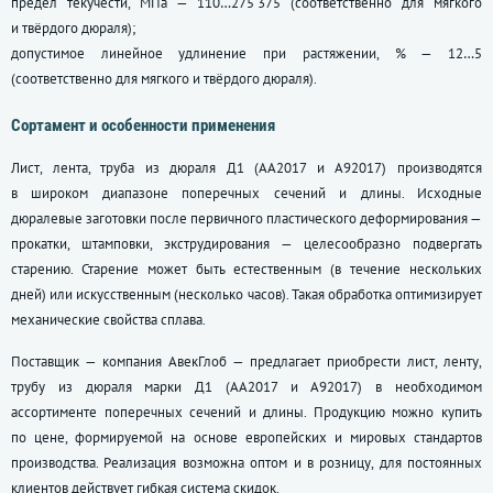
предел текучести, МПа — 110…275 375 (соответственно для мягкого
и твёрдого дюраля);
допустимое линейное удлинение при растяжении, % — 12…5
(соответственно для мягкого и твёрдого дюраля).
Сортамент и особенности применения
Лист, лента, труба из дюраля Д1 (АА2017 и А92017) производятся
в широком диапазоне поперечных сечений и длины. Исходные
дюралевые заготовки после первичного пластического деформирования —
прокатки, штамповки, экструдирования — целесообразно подвергать
старению. Старение может быть естественным (в течение нескольких
дней) или искусственным (несколько часов). Такая обработка оптимизирует
механические свойства сплава.
Поставщик — компания АвекГлоб — предлагает приобрести лист, ленту,
трубу из дюраля марки Д1 (АА2017 и А92017) в необходимом
ассортименте поперечных сечений и длины. Продукцию можно купить
по цене, формируемой на основе европейских и мировых стандартов
производства. Реализация возможна оптом и в розницу, для постоянных
клиентов действует гибкая система скидок.