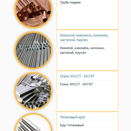
Труба медная
Инколой, инконель, нимоник,
хастелой, haynes
Инколой, инконель, нимоник,
хастелой, haynes
Стали ХН32Т - ХН78Т
Стали ХН32Т - ХН78Т
Титановый круг
Круг титановый