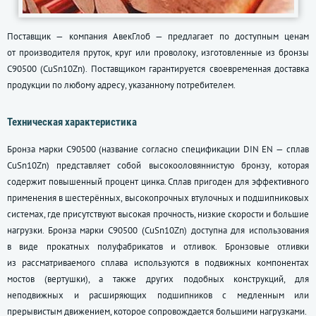
Поставщик — компания АвекГлоб — предлагает по доступным ценам
от производителя пруток, круг или проволоку, изготовленные из бронзы
С90500 (CuSn10Zn). Поставщиком гарантируется своевременная доставка
продукции по любому адресу, указанному потребителем.
Техническая характеристика
Бронза марки С90500 (название согласно спецификации DIN EN — сплав
CuSn10Zn) представляет собой высокооловяннистую бронзу, которая
содержит повышенный процент цинка. Сплав пригоден для эффективного
применения в шестерённых, высокопрочных втулочных и подшипниковых
системах, где присутствуют высокая прочность, низкие скорости и большие
нагрузки. Бронза марки С90500 (CuSn10Zn) доступна для использования
в виде прокатных полуфабрикатов и отливок. Бронзовые отливки
из рассматриваемого сплава используются в подвижных компонентах
мостов (вертушки), а также других подобных конструкций, для
неподвижных и расширяющих подшипников с медленным или
прерывистым движением, которое сопровождается большими нагрузками.