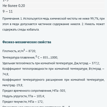
Не более 0.20
9 — 11
Примечания. 1. Используется медь химической чистоты не ниже 99,7%, при
этом в меди допускается частичное содержание никеля. 2. Никель может
содержать следы кобальта.
Физико-механические свойства
3
Плотность, кг/м
— 8720;
0
Температура плавления,
С — 855…1000;
Удельная теплоёмкость при комнатной температуре, Дж/кгград — 377,2;
Коэффициент теплопроводности при комнатной температуре, Вт/мград —
74,8;
Коэффициент температурного расширения при комнатной температуре,
мкм/град -19,8;
Предел временного сопротивления, МПа -303;
Модуль упругости, ГПа — 103,4;
Предел текучести, МПа — 172;