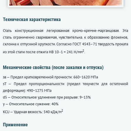
Техническая характеристика
Сталь конструкционная легированная хромо-кремне-марганцовая. Эта
сталь ограниченно свариваемая, чувствительна. к образованию флокенов,
склонна к отпускной хрупкости. Согласно
ГОСТ 4543–71
твердость проката
2
из этой стали после отжига HB 10 -1 = 241 Н/мм
.
Механические свойства (после закалки и отпуска)
sв — Предел кратковременной прочности: 660−1620 МПа
sT — Предел пропорциональности (предел текучести для остаточной
деформации): 490−1275 МПа
d5 — Относительное удлинение при разрыве: 9−13%
y — Относительное сужение: 40%
2
KCU — Ударная вязкость: 540 кДж/м
Применение