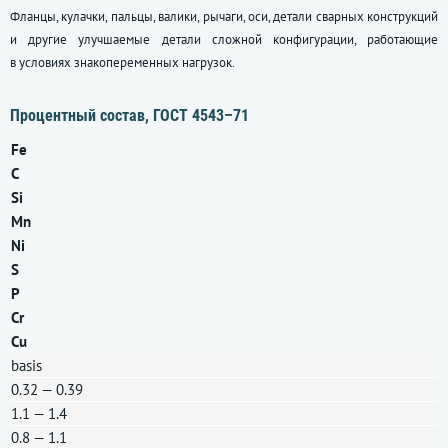
Фланцы, кулачки, пальцы, валики, рычаги, оси, детали сварных конструкций
и другие улучшаемые детали сложной конфигурации, работающие
в условиях знакопеременных нагрузок.
Процентный состав,
ГОСТ 4543–71
Fe
C
Si
Mn
Ni
S
P
Cr
Cu
basis
0.32 — 0.39
1.1 — 1.4
0.8 — 1.1