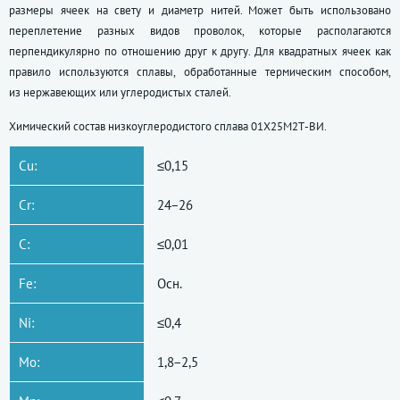
размеры ячеек на свету и диаметр нитей. Может быть использовано
переплетение разных видов проволок, которые располагаются
перпендикулярно по отношению друг к другу. Для квадратных ячеек как
правило используются сплавы, обработанные термическим способом,
из нержавеющих или углеродистых сталей.
Химический состав низкоуглеродистого сплава 01Х25М2Т-ВИ.
Cu:
≤0,15
Cr:
24−26
C:
≤0,01
Fe:
Осн.
Ni:
≤0,4
Mo:
1,8−2,5