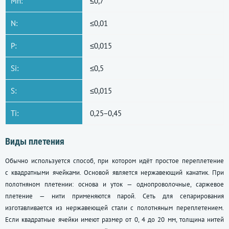
Mn:
≤0,7
N:
≤0,01
P:
≤0,015
Si:
≤0,5
S:
≤0,015
Ti:
0,25−0,45
Виды плетения
Обычно используется способ, при котором идёт простое переплетение
с квадратными ячейками. Основой является нержавеющий канатик. При
полотняном плетении: основа и уток — однопроволочные, саржевое
плетение — нити применяются парой. Сеть для сепарирования
изготавливается из нержавеющей стали с полотняным переплетением.
Если квадратные ячейки имеют размер от 0, 4 до 20 мм, толщина нитей