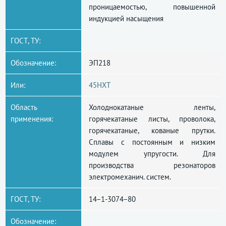
проницаемостью, повышенной
индукцией насыщения
ГОСТ, ТУ:
Обозначение:
ЭП218
Или:
45НХТ
Область
Холоднокатаные ленты,
применения:
горячекатаные листы, проволока,
горячекатаные, кованые прутки.
Сплавы с постоянным и низким
модулем упругости. Для
производства резонаторов
электромеханич. систем.
ГОСТ, ТУ:
14−1-3074−80
Обозначение: