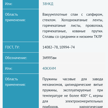
Или:
38НКД
Область
Вакуумплотные спаи с сапфиром,
применения:
стеклом. Холоднокатаные ленты,
горячекатаные листы, проволока,
горячекатаные, кованые прутки.
Сплавы со средними и низкими ТКЛР
ГОСТ, ТУ:
14082−78, 10994−74
Обозначение:
ЭИ995ви
Или:
40КХНМ
Область
Пружины часовые для завода
применения:
механизмов, цилиндрические витые
пружины, эксплуатируемые при
температуре не более 400° С, керны
для электроизмерительных
приборов, хирургические