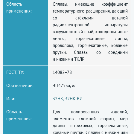
Область
Сплавы, имеющие коэффициент
применения:
температурного расширения, дающий
со стёклами деталей
радиоэлектронной аппаратуры
вакуумплотный спай, холоднокатаные
ленты, горячекатаные листы,
проволока, горячекатаные, кованые
прутки. Сплавы со средними
и низкими ТКЛР
ГОСТ, ТУ:
14082−78
Обозначение:
ЭП475ви, ил
Или:
32НК, 32НК-ВИ
Область
Для полированных изделий,
применения:
элементов сложной формы, мер
длины штриховых, горячекатаные,
кованые прутки. Сплавы с низким или