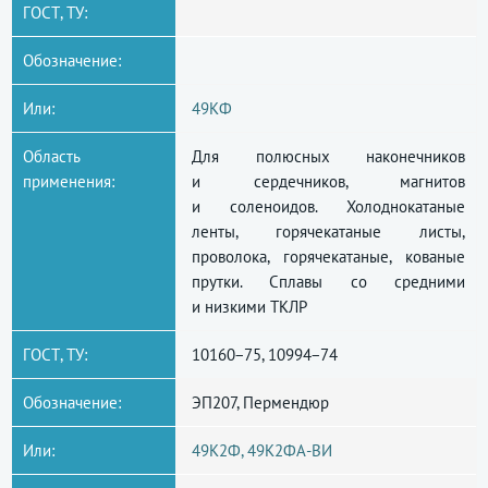
ГОСТ, ТУ:
Обозначение:
Или:
49КФ
Область
Для полюсных наконечников
применения:
и сердечников, магнитов
и соленоидов. Холоднокатаные
ленты, горячекатаные листы,
проволока, горячекатаные, кованые
прутки. Сплавы со средними
и низкими ТКЛР
ГОСТ, ТУ:
10160−75, 10994−74
Обозначение:
ЭП207, Пермендюр
Или:
49К2Ф, 49К2ФА-ВИ