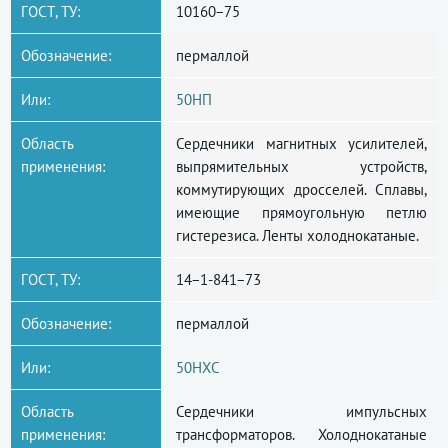
ГОСТ, ТУ:
10160−75
Обозначение:
пермаллой
Или:
50НП
Область
Сердечники магнитных усилителей,
применения:
выпрямительных устройств,
коммутирующих дросселей. Сплавы,
имеющие прямоугольную петлю
гистерезиса. Ленты холоднокатаные.
ГОСТ, ТУ:
14−1-841−73
Обозначение:
пермаллой
Или:
50НХС
Область
Сердечники импульсных
применения:
трансформаторов. Холоднокатаные