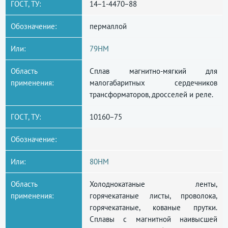
ГОСТ, ТУ:
14−1-4470−88
Обозначение:
пермаллой
Или:
79НМ
Область
Сплав магнитно-мягкий для
применения:
малогабаритных сердечников
трансформаторов, дросселей и реле.
ГОСТ, ТУ:
10160−75
Обозначение:
Или:
80НМ
Область
Холоднокатаные ленты,
применения:
горячекатаные листы, проволока,
горячекатаные, кованые прутки.
Сплавы с магнитной наивысшей