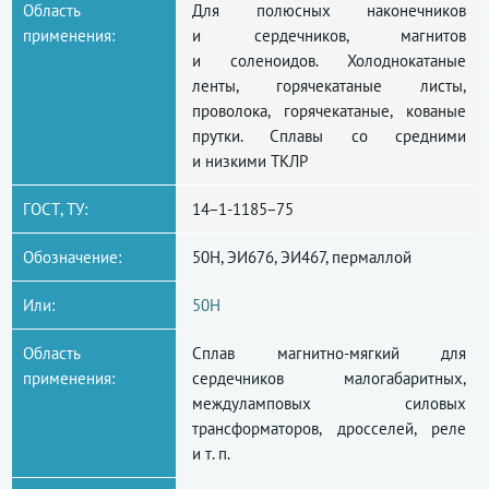
Область
Для полюсных наконечников
применения:
и сердечников, магнитов
и соленоидов. Холоднокатаные
ленты, горячекатаные листы,
проволока, горячекатаные, кованые
прутки. Сплавы со средними
и низкими ТКЛР
ГОСТ, ТУ:
14−1-1185−75
Обозначение:
50Н, ЭИ676, ЭИ467, пермаллой
Или:
50Н
Область
Сплав магнитно-мягкий для
применения:
сердечников малoгабаритных,
междуламповых силовых
трансформаторов, дросселей, реле
и т. п.