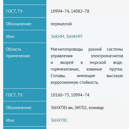
ГОСТ, ТУ:
10994−74, 14082−78
Обозначение:
пермаллой
Или:
36КНМ, 36НКМП
Область
Магнитопроводы разной системы
применения:
управления электромагнитов
и якорей в морской воде.
горячекатаные, кованые прутки.
Сплавы, имеющие высокую
коррозионную стойкость.
ГОСТ, ТУ:
10160−75, 10994−74
Обозначение:
36НХТЮ-ви, ЭИ702, элинвар
Или:
36НХТЮ