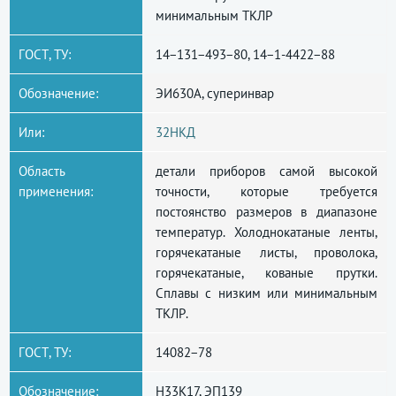
минимальным ТКЛР
ГОСТ, ТУ:
14−131−493−80, 14−1-4422−88
Обозначение:
ЭИ630А, суперинвар
Или:
32НКД
Область
детали приборов самой высокой
применения:
точности, которые требуется
постоянство размеров в диапазоне
температур. Холоднокатаные ленты,
горячекатаные листы, проволока,
горячекатаные, кованые прутки.
Сплавы с низким или минимальным
ТКЛР.
ГОСТ, ТУ:
14082−78
Обозначение:
Н33К17, ЭП139