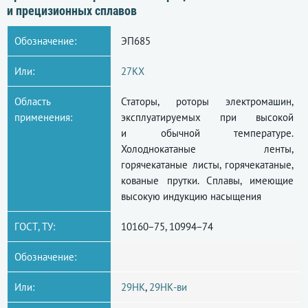
и прецизионных сплавов
Обозначение:
ЭП685
Или:
27КХ
Область
Статоры, роторы электромашин,
применения:
эксплуатируемых при высокой
и обычной температуре.
Холоднокатаные ленты,
горячекатаные листы, горячекатаные,
кованые прутки. Сплавы, имеющие
высокую индукцию насыщения
ГОСТ, ТУ:
10160−75, 10994−74
Обозначение:
Или:
29НК
,
29НК-ви