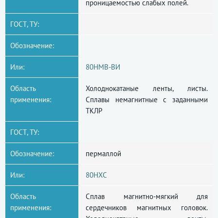
проницаемостью слабых полей.
ГОСТ, ТУ:
Обозначение:
Или:
80НМВ-ВИ
Область
Холоднокатаные ленты, листы.
применения:
Сплавы немагнитные с заданными
ТКЛР
ГОСТ, ТУ:
Обозначение:
пермаллой
Или:
80НХС
Область
Сплав магнитно-мягкий для
применения:
сердечников магнитных головок.